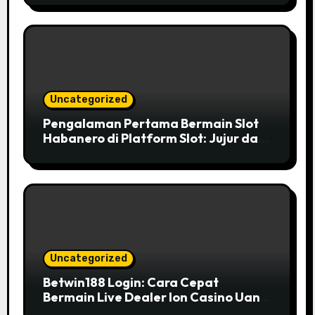
Uncategorized
Pengalaman Pertama Bermain Slot
Habanero di Platform Slot: Jujur dan
Apa Adanya
Uncategorized
Betwin188 Login: Cara Cepat
Bermain Live Dealer Ion Casino Uang
Asli