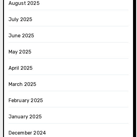
August 2025
July 2025
June 2025
May 2025
April 2025
March 2025
February 2025
January 2025
December 2024