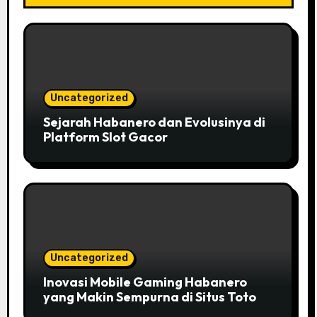
Uncategorized
Sejarah Habanero dan Evolusinya di
Platform Slot Gacor
Uncategorized
Inovasi Mobile Gaming Habanero
yang Makin Sempurna di Situs Toto