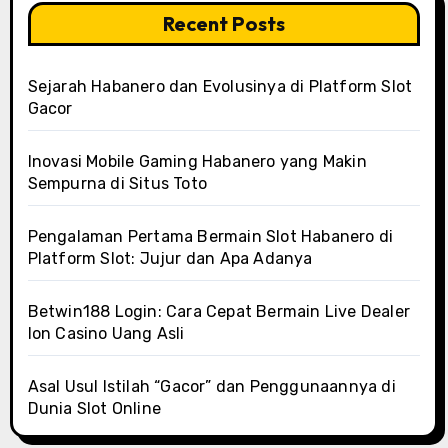
Recent Posts
Sejarah Habanero dan Evolusinya di Platform Slot
Gacor
Inovasi Mobile Gaming Habanero yang Makin
Sempurna di Situs Toto
Pengalaman Pertama Bermain Slot Habanero di
Platform Slot: Jujur dan Apa Adanya
Betwin188 Login: Cara Cepat Bermain Live Dealer
Ion Casino Uang Asli
Asal Usul Istilah “Gacor” dan Penggunaannya di
Dunia Slot Online