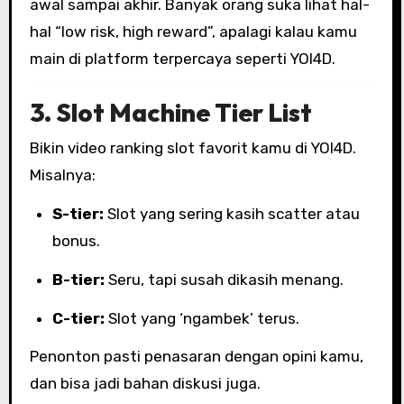
awal sampai akhir. Banyak orang suka lihat hal-
hal “low risk, high reward”, apalagi kalau kamu
main di platform terpercaya seperti YOI4D.
3. Slot Machine Tier List
Bikin video ranking slot favorit kamu di YOI4D.
Misalnya:
S-tier:
Slot yang sering kasih scatter atau
bonus.
B-tier:
Seru, tapi susah dikasih menang.
C-tier:
Slot yang ‘ngambek’ terus.
Penonton pasti penasaran dengan opini kamu,
dan bisa jadi bahan diskusi juga.