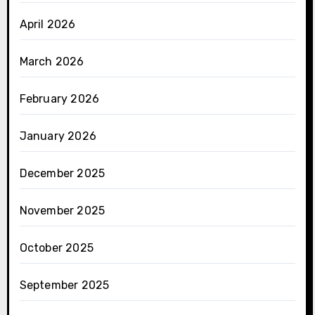
April 2026
March 2026
February 2026
January 2026
December 2025
November 2025
October 2025
September 2025