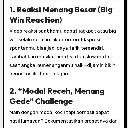
1. Reaksi Menang Besar (Big
Win Reaction)
Video reaksi saat kamu dapat jackpot atau big
win selalu seru untuk ditonton. Ekspresi
spontanmu bisa jadi daya tarik tersendiri.
Tambahkan musik dramatis atau slow motion
saat angka kemenanganmu naik—dijamin bikin
penonton ikut deg-degan.
2. “Modal Receh, Menang
Gede” Challenge
Main dengan modal kecil tapi berhasil dapat
hasil lumayan? Dokumentasikan prosesnya dari