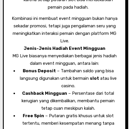
pemain pada hadiah.
Kombinasi ini membuat event mingguan bukan hanya
sekadar promosi, tetapi juga pengalaman seru yang
meningkatkan interaksi pemain dengan platform MG
Live.
Jenis-Jenis Hadiah Event Mingguan
MG Live biasanya menyediakan berbagai jenis hadiah
dalam event mingguan, antara lain:
Bonus Deposit
– Tambahan saldo yang bisa
langsung digunakan untuk bermain
slot
atau live
casino.
Cashback Mingguan
– Persentase dari total
kerugian yang dikembalikan, membantu pemain
tetap cuan meskipun kalah.
Free Spin
– Putaran gratis khusus untuk slot
tertentu, memberi kesempatan menang tanpa