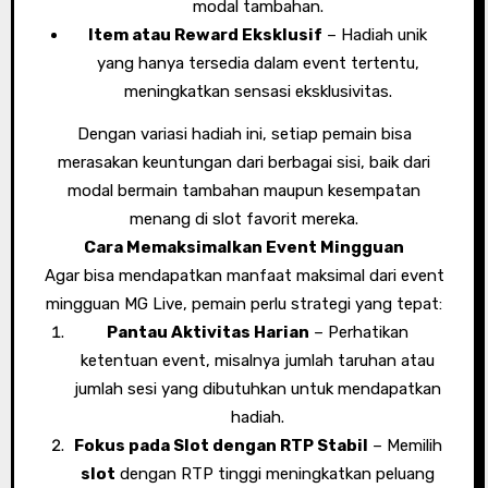
modal tambahan.
Item atau Reward Eksklusif
– Hadiah unik
yang hanya tersedia dalam event tertentu,
meningkatkan sensasi eksklusivitas.
Dengan variasi hadiah ini, setiap pemain bisa
merasakan keuntungan dari berbagai sisi, baik dari
modal bermain tambahan maupun kesempatan
menang di slot favorit mereka.
Cara Memaksimalkan Event Mingguan
Agar bisa mendapatkan manfaat maksimal dari event
mingguan MG Live, pemain perlu strategi yang tepat:
Pantau Aktivitas Harian
– Perhatikan
ketentuan event, misalnya jumlah taruhan atau
jumlah sesi yang dibutuhkan untuk mendapatkan
hadiah.
Fokus pada Slot dengan RTP Stabil
– Memilih
slot
dengan RTP tinggi meningkatkan peluang