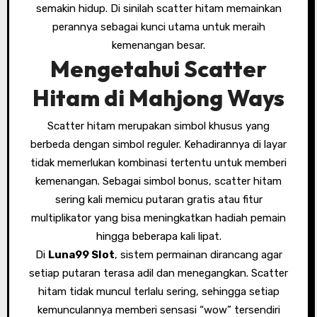
semakin hidup. Di sinilah scatter hitam memainkan
perannya sebagai kunci utama untuk meraih
kemenangan besar.
Mengetahui Scatter
Hitam di Mahjong Ways
Scatter hitam merupakan simbol khusus yang
berbeda dengan simbol reguler. Kehadirannya di layar
tidak memerlukan kombinasi tertentu untuk memberi
kemenangan. Sebagai simbol bonus, scatter hitam
sering kali memicu putaran gratis atau fitur
multiplikator yang bisa meningkatkan hadiah pemain
hingga beberapa kali lipat.
Di
Luna99 Slot
, sistem permainan dirancang agar
setiap putaran terasa adil dan menegangkan. Scatter
hitam tidak muncul terlalu sering, sehingga setiap
kemunculannya memberi sensasi “wow” tersendiri