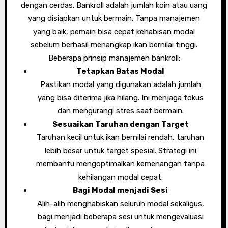
dengan cerdas. Bankroll adalah jumlah koin atau uang
yang disiapkan untuk bermain. Tanpa manajemen
yang baik, pemain bisa cepat kehabisan modal
sebelum berhasil menangkap ikan bernilai tinggi.
Beberapa prinsip manajemen bankroll:
Tetapkan Batas Modal
Pastikan modal yang digunakan adalah jumlah
yang bisa diterima jika hilang. Ini menjaga fokus
dan mengurangi stres saat bermain.
Sesuaikan Taruhan dengan Target
Taruhan kecil untuk ikan bernilai rendah, taruhan
lebih besar untuk target spesial. Strategi ini
membantu mengoptimalkan kemenangan tanpa
kehilangan modal cepat.
Bagi Modal menjadi Sesi
Alih-alih menghabiskan seluruh modal sekaligus,
bagi menjadi beberapa sesi untuk mengevaluasi