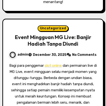
menantang!
Uncategorized
Event Mingguan MG Live: Banjir
Hadiah Tanpa Diundi
admin
December 30, 2025
No Comments
Bagi para penggemar
slot online
dan permainan live di
MG Live, event mingguan selalu menjadi momen yang
ditunggu-tunggu. Berbeda dengan undian biasa,
event ini menghadirkan banjir hadiah tanpa diundi,
sehingga setiap pemain memiliki kesempatan nyata
untuk meraih keuntungan. Konsep ini membuat
pengalaman bermain lebih seru, menarik, dan