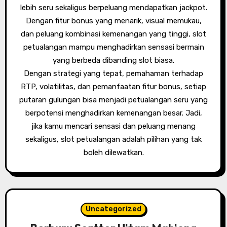
lebih seru sekaligus berpeluang mendapatkan jackpot.
Dengan fitur bonus yang menarik, visual memukau,
dan peluang kombinasi kemenangan yang tinggi, slot
petualangan mampu menghadirkan sensasi bermain
yang berbeda dibanding slot biasa.
Dengan strategi yang tepat, pemahaman terhadap
RTP, volatilitas, dan pemanfaatan fitur bonus, setiap
putaran gulungan bisa menjadi petualangan seru yang
berpotensi menghadirkan kemenangan besar. Jadi,
jika kamu mencari sensasi dan peluang menang
sekaligus, slot petualangan adalah pilihan yang tak
boleh dilewatkan.
Uncategorized