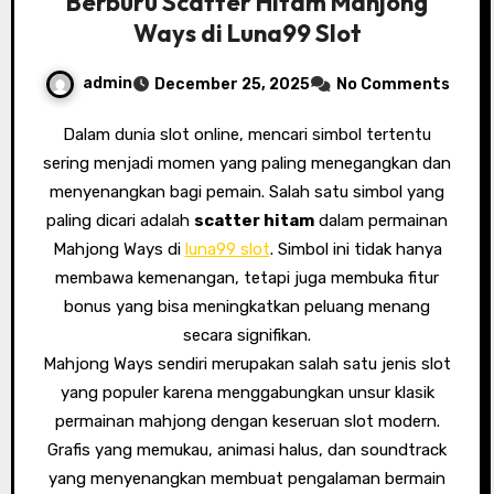
Berburu Scatter Hitam Mahjong
Ways di Luna99 Slot
admin
December 25, 2025
No Comments
Dalam dunia slot online, mencari simbol tertentu
sering menjadi momen yang paling menegangkan dan
menyenangkan bagi pemain. Salah satu simbol yang
paling dicari adalah
scatter hitam
dalam permainan
Mahjong Ways di
luna99 slot
. Simbol ini tidak hanya
membawa kemenangan, tetapi juga membuka fitur
bonus yang bisa meningkatkan peluang menang
secara signifikan.
Mahjong Ways sendiri merupakan salah satu jenis slot
yang populer karena menggabungkan unsur klasik
permainan mahjong dengan keseruan slot modern.
Grafis yang memukau, animasi halus, dan soundtrack
yang menyenangkan membuat pengalaman bermain