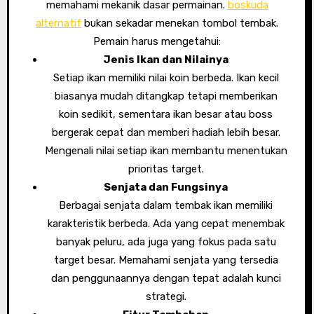
memahami mekanik dasar permainan.
boskuda
alternatif
bukan sekadar menekan tombol tembak.
Pemain harus mengetahui:
Jenis Ikan dan Nilainya
Setiap ikan memiliki nilai koin berbeda. Ikan kecil
biasanya mudah ditangkap tetapi memberikan
koin sedikit, sementara ikan besar atau boss
bergerak cepat dan memberi hadiah lebih besar.
Mengenali nilai setiap ikan membantu menentukan
prioritas target.
Senjata dan Fungsinya
Berbagai senjata dalam tembak ikan memiliki
karakteristik berbeda. Ada yang cepat menembak
banyak peluru, ada juga yang fokus pada satu
target besar. Memahami senjata yang tersedia
dan penggunaannya dengan tepat adalah kunci
strategi.