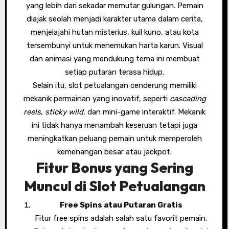
yang lebih dari sekadar memutar gulungan. Pemain
diajak seolah menjadi karakter utama dalam cerita,
menjelajahi hutan misterius, kuil kuno, atau kota
tersembunyi untuk menemukan harta karun. Visual
dan animasi yang mendukung tema ini membuat
setiap putaran terasa hidup.
Selain itu, slot petualangan cenderung memiliki
mekanik permainan yang inovatif, seperti
cascading
reels
,
sticky wild
, dan mini-game interaktif. Mekanik
ini tidak hanya menambah keseruan tetapi juga
meningkatkan peluang pemain untuk memperoleh
kemenangan besar atau jackpot.
Fitur Bonus yang Sering
Muncul di Slot Petualangan
Free Spins atau Putaran Gratis
Fitur free spins adalah salah satu favorit pemain.