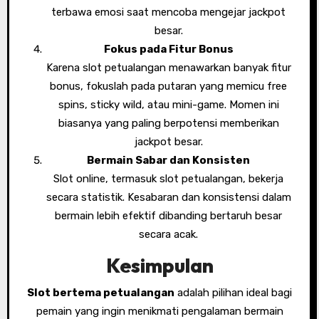
terbawa emosi saat mencoba mengejar jackpot
besar.
Fokus pada Fitur Bonus
Karena slot petualangan menawarkan banyak fitur
bonus, fokuslah pada putaran yang memicu free
spins, sticky wild, atau mini-game. Momen ini
biasanya yang paling berpotensi memberikan
jackpot besar.
Bermain Sabar dan Konsisten
Slot online, termasuk slot petualangan, bekerja
secara statistik. Kesabaran dan konsistensi dalam
bermain lebih efektif dibanding bertaruh besar
secara acak.
Kesimpulan
Slot bertema petualangan
adalah pilihan ideal bagi
pemain yang ingin menikmati pengalaman bermain