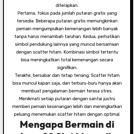
diterapkan.
Pertama, fokus pada jumlah putaran gratis yang
tersedia. Beberapa putaran gratis memungkinkan
pemain mengumpulkan kemenangan lebih banyak
tanpa harus menambah taruhan. Kedua, perhatikan
simbol pendukung lainnya yang muncul bersamaan
dengan scatter hitam. Kombinasi simbol tertentu
bisa meningkatkan total kemenangan secara
signifikan.
Terakhir, bersabar dan tetap tenang. Scatter hitam
bisa muncul kapan saja, dan terburu-buru hanya akan
membuat pengalaman bermain terasa stres.
Menikmati setiap putaran dengan santai justru
memberi pemain kesenangan lebih dan meningkatkan
peluang menemukan scatter hitam dengan optimal.
Mengapa Bermain di