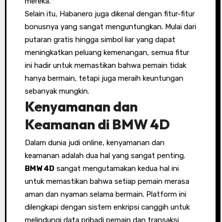
mereka.
Selain itu, Habanero juga dikenal dengan fitur-fitur
bonusnya yang sangat menguntungkan. Mulai dari
putaran gratis hingga simbol liar yang dapat
meningkatkan peluang kemenangan, semua fitur
ini hadir untuk memastikan bahwa pemain tidak
hanya bermain, tetapi juga meraih keuntungan
sebanyak mungkin.
Kenyamanan dan
Keamanan di BMW 4D
Dalam dunia judi online, kenyamanan dan
keamanan adalah dua hal yang sangat penting.
BMW 4D
sangat mengutamakan kedua hal ini
untuk memastikan bahwa setiap pemain merasa
aman dan nyaman selama bermain. Platform ini
dilengkapi dengan sistem enkripsi canggih untuk
melindungi data pribadi pemain dan transaksi