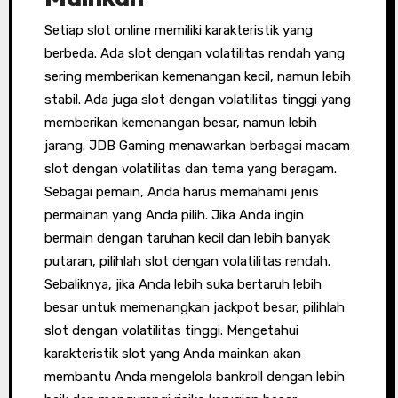
Setiap slot online memiliki karakteristik yang
berbeda. Ada slot dengan volatilitas rendah yang
sering memberikan kemenangan kecil, namun lebih
stabil. Ada juga slot dengan volatilitas tinggi yang
memberikan kemenangan besar, namun lebih
jarang. JDB Gaming menawarkan berbagai macam
slot dengan volatilitas dan tema yang beragam.
Sebagai pemain, Anda harus memahami jenis
permainan yang Anda pilih. Jika Anda ingin
bermain dengan taruhan kecil dan lebih banyak
putaran, pilihlah slot dengan volatilitas rendah.
Sebaliknya, jika Anda lebih suka bertaruh lebih
besar untuk memenangkan jackpot besar, pilihlah
slot dengan volatilitas tinggi. Mengetahui
karakteristik slot yang Anda mainkan akan
membantu Anda mengelola bankroll dengan lebih