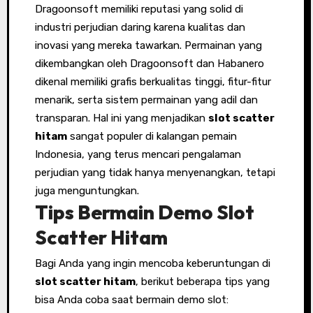
Dragoonsoft memiliki reputasi yang solid di
industri perjudian daring karena kualitas dan
inovasi yang mereka tawarkan. Permainan yang
dikembangkan oleh Dragoonsoft dan Habanero
dikenal memiliki grafis berkualitas tinggi, fitur-fitur
menarik, serta sistem permainan yang adil dan
transparan. Hal ini yang menjadikan
slot scatter
hitam
sangat populer di kalangan pemain
Indonesia, yang terus mencari pengalaman
perjudian yang tidak hanya menyenangkan, tetapi
juga menguntungkan.
Tips Bermain Demo Slot
Scatter Hitam
Bagi Anda yang ingin mencoba keberuntungan di
slot scatter hitam
, berikut beberapa tips yang
bisa Anda coba saat bermain demo slot: