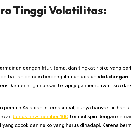
o Tinggi Volatilitas:
rmainan dengan fitur, tema, dan tingkat risiko yang be
ik perhatian pemain berpengalaman adalah
slot dengan
potensi kemenangan besar, tetapi juga membawa risiko k
n pemain Asia dan internasional, punya banyak pilihan sl
enekan
bonus new member 100
tombol spin dengan sema
yang cocok dan risiko yang harus dihadapi. Karena ber