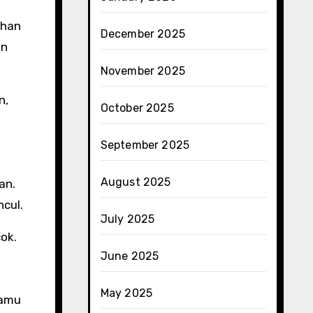
ahan
December 2025
an
November 2025
n,
October 2025
September 2025
August 2025
an.
cul.
July 2025
ok.
June 2025
May 2025
kamu