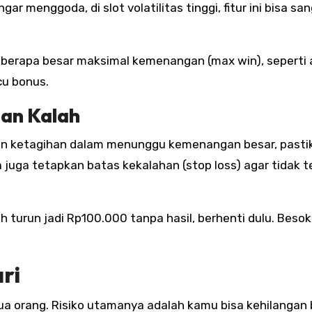
ar menggoda, di slot volatilitas tinggi, fitur ini bisa sa
 berapa besar maksimal kemenangan (max win), seperti
cu bonus.
an Kalah
 bikin ketagihan dalam menunggu kemenangan besar, pasti
juga tetapkan batas kekalahan (stop loss) agar tidak 
 turun jadi Rp100.000 tanpa hasil, berhenti dulu. Beso
ri
mua orang. Risiko utamanya adalah kamu bisa kehilangan