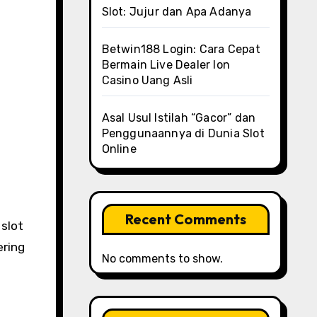
Slot: Jujur dan Apa Adanya
Betwin188 Login: Cara Cepat
Bermain Live Dealer Ion
Casino Uang Asli
Asal Usul Istilah “Gacor” dan
Penggunaannya di Dunia Slot
Online
Recent Comments
 slot
ering
No comments to show.