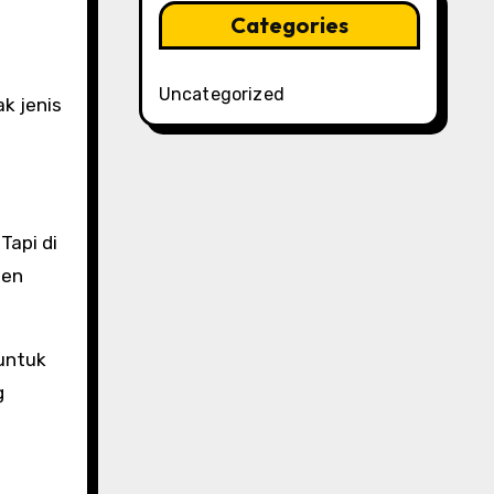
Categories
Uncategorized
k jenis
Tapi di
men
.
untuk
g