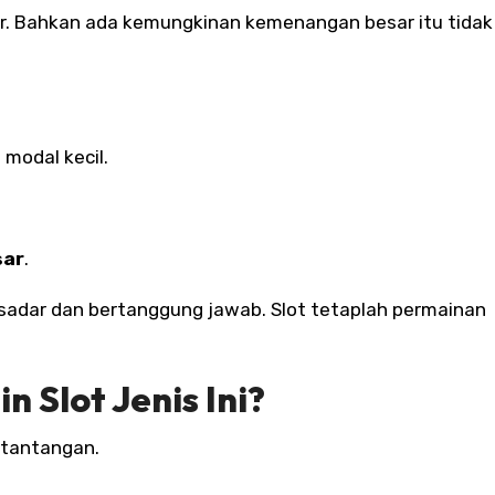
 Bahkan ada kemungkinan kemenangan besar itu tidak
 modal kecil.
sar
.
 sadar dan bertanggung jawab. Slot tetaplah permainan
 Slot Jenis Ini?
 tantangan.