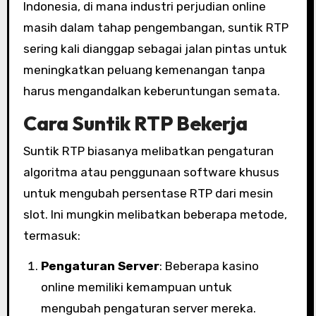
Indonesia, di mana industri perjudian online
masih dalam tahap pengembangan, suntik RTP
sering kali dianggap sebagai jalan pintas untuk
meningkatkan peluang kemenangan tanpa
harus mengandalkan keberuntungan semata.
Cara Suntik RTP Bekerja
Suntik RTP biasanya melibatkan pengaturan
algoritma atau penggunaan software khusus
untuk mengubah persentase RTP dari mesin
slot. Ini mungkin melibatkan beberapa metode,
termasuk:
Pengaturan Server
: Beberapa kasino
online memiliki kemampuan untuk
mengubah pengaturan server mereka.