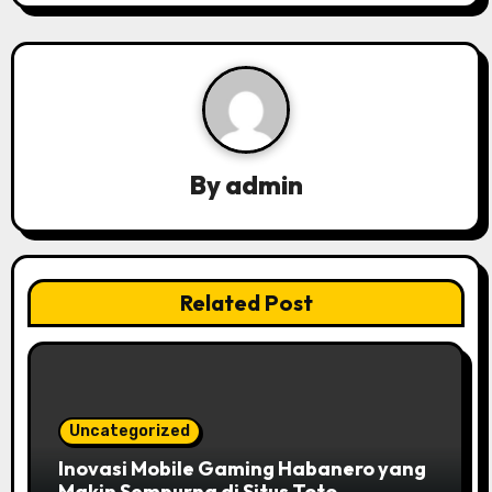
a
v
i
g
a
By
admin
t
i
Related Post
o
n
Uncategorized
Inovasi Mobile Gaming Habanero yang
Makin Sempurna di Situs Toto