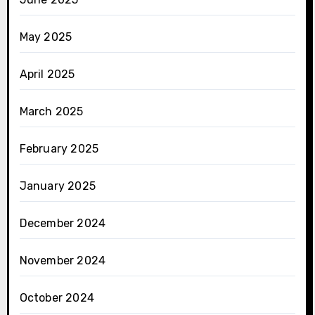
May 2025
April 2025
March 2025
February 2025
January 2025
December 2024
November 2024
October 2024