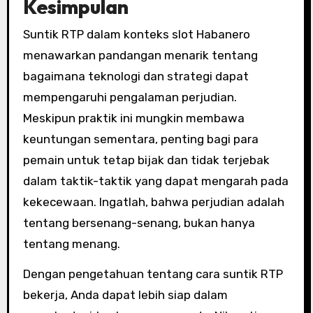
Kesimpulan
Suntik RTP dalam konteks slot Habanero
menawarkan pandangan menarik tentang
bagaimana teknologi dan strategi dapat
mempengaruhi pengalaman perjudian.
Meskipun praktik ini mungkin membawa
keuntungan sementara, penting bagi para
pemain untuk tetap bijak dan tidak terjebak
dalam taktik-taktik yang dapat mengarah pada
kekecewaan. Ingatlah, bahwa perjudian adalah
tentang bersenang-senang, bukan hanya
tentang menang.
Dengan pengetahuan tentang cara suntik RTP
bekerja, Anda dapat lebih siap dalam