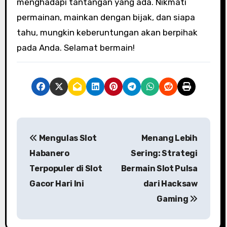
menghadapi tantangan yang ada. Nikmati
permainan, mainkan dengan bijak, dan siapa
tahu, mungkin keberuntungan akan berpihak
pada Anda. Selamat bermain!
P
Mengulas Slot
Menang Lebih
o
Habanero
Sering: Strategi
s
Terpopuler di Slot
Bermain Slot Pulsa
Gacor Hari Ini
dari Hacksaw
t
Gaming
n