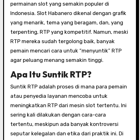
permainan slot yang semakin populer di
Indonesia. Slot Habanero dikenal dengan grafik
yang menarik, tema yang beragam, dan, yang
terpenting, RTP yang kompetitif. Namun, meski
RTP mereka sudah tergolong baik, banyak
pemain mencari cara untuk “menyuntik” RTP
agar peluang menang semakin tinggi.
Apa Itu Suntik RTP?
Suntik RTP adalah proses di mana para pemain
atau penyedia layanan mencoba untuk
meningkatkan RTP dari mesin slot tertentu. Ini
sering kali dilakukan dengan cara-cara
tertentu, meskipun ada banyak kontroversi
seputar kelegalan dan etika dari praktik ini. Di