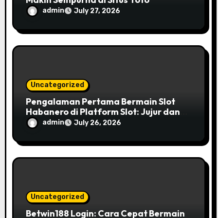
admin
July 27, 2026
Uncategorized
Pengalaman Pertama Bermain Slot
Habanero di Platform Slot: Jujur dan
Apa Adanya
admin
July 26, 2026
Uncategorized
Betwin188 Login: Cara Cepat Bermain