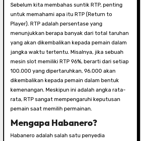
Sebelum kita membahas suntik RTP, penting
untuk memahami apa itu RTP (Return to
Player). RTP adalah persentase yang
menunjukkan berapa banyak dari total taruhan
yang akan dikembalikan kepada pemain dalam
jangka waktu tertentu. Misalnya, jika sebuah
mesin slot memiliki RTP 96%, berarti dari setiap
100.000 yang dipertaruhkan, 96.000 akan
dikembalikan kepada pemain dalam bentuk
kemenangan. Meskipun ini adalah angka rata-
rata, RTP sangat mempengaruhi keputusan
pemain saat memilih permainan.
Mengapa Habanero?
Habanero adalah salah satu penyedia