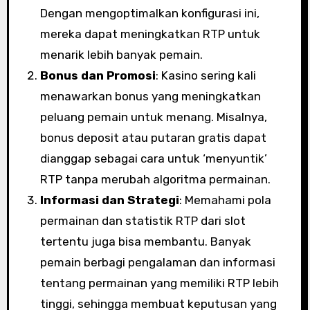
Dengan mengoptimalkan konfigurasi ini,
mereka dapat meningkatkan RTP untuk
menarik lebih banyak pemain.
Bonus dan Promosi
: Kasino sering kali
menawarkan bonus yang meningkatkan
peluang pemain untuk menang. Misalnya,
bonus deposit atau putaran gratis dapat
dianggap sebagai cara untuk ‘menyuntik’
RTP tanpa merubah algoritma permainan.
Informasi dan Strategi
: Memahami pola
permainan dan statistik RTP dari slot
tertentu juga bisa membantu. Banyak
pemain berbagi pengalaman dan informasi
tentang permainan yang memiliki RTP lebih
tinggi, sehingga membuat keputusan yang