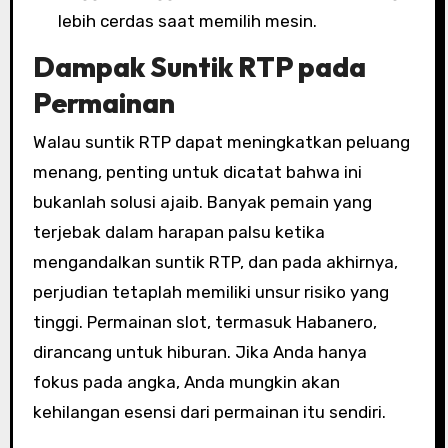
lebih cerdas saat memilih mesin.
Dampak Suntik RTP pada
Permainan
Walau suntik RTP dapat meningkatkan peluang
menang, penting untuk dicatat bahwa ini
bukanlah solusi ajaib. Banyak pemain yang
terjebak dalam harapan palsu ketika
mengandalkan suntik RTP, dan pada akhirnya,
perjudian tetaplah memiliki unsur risiko yang
tinggi. Permainan slot, termasuk Habanero,
dirancang untuk hiburan. Jika Anda hanya
fokus pada angka, Anda mungkin akan
kehilangan esensi dari permainan itu sendiri.