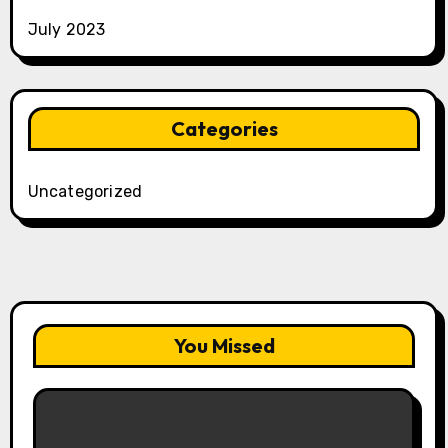
July 2023
Categories
Uncategorized
You Missed