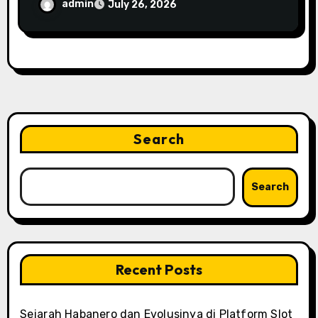
Apa Adanya
admin
July 26, 2026
Search
Search
Recent Posts
Sejarah Habanero dan Evolusinya di Platform Slot