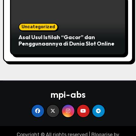
Uncategorized
Asal Usul Istilah “Gacor” dan
Penggunaannya di Dunia Slot Online
mpi-abs
Copyright © All rights reserved
|
Blogarise
by