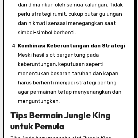
dan dimainkan oleh semua kalangan. Tidak
perlu strategi rumit, cukup putar gulungan
dan nikmati sensasi menegangkan saat
simbol-simbol berhenti.
Kombinasi Keberuntungan dan Strategi
Meski hasil slot bergantung pada
keberuntungan, keputusan seperti
menentukan besaran taruhan dan kapan
harus berhenti menjadi strategi penting
agar permainan tetap menyenangkan dan
menguntungkan.
Tips Bermain Jungle King
untuk Pemula