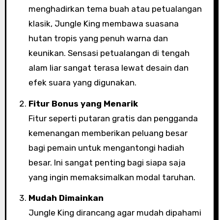
menghadirkan tema buah atau petualangan
klasik, Jungle King membawa suasana
hutan tropis yang penuh warna dan
keunikan. Sensasi petualangan di tengah
alam liar sangat terasa lewat desain dan
efek suara yang digunakan.
Fitur Bonus yang Menarik
Fitur seperti putaran gratis dan pengganda
kemenangan memberikan peluang besar
bagi pemain untuk mengantongi hadiah
besar. Ini sangat penting bagi siapa saja
yang ingin memaksimalkan modal taruhan.
Mudah Dimainkan
Jungle King dirancang agar mudah dipahami