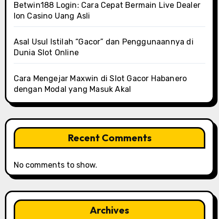
Betwin188 Login: Cara Cepat Bermain Live Dealer
Ion Casino Uang Asli
Asal Usul Istilah “Gacor” dan Penggunaannya di
Dunia Slot Online
Cara Mengejar Maxwin di Slot Gacor Habanero
dengan Modal yang Masuk Akal
Recent Comments
No comments to show.
Archives