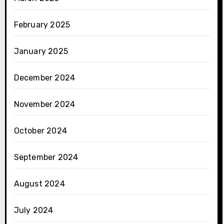
February 2025
January 2025
December 2024
November 2024
October 2024
September 2024
August 2024
July 2024