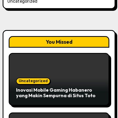
Uncategorized
You Missed
Uncategorized
Inovasi Mobile Gaming Habanero
yang Makin Sempurna di Situs Toto