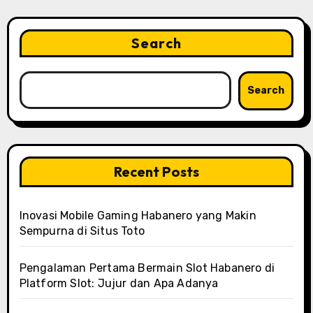
Search
Search
Recent Posts
Inovasi Mobile Gaming Habanero yang Makin
Sempurna di Situs Toto
Pengalaman Pertama Bermain Slot Habanero di
Platform Slot: Jujur dan Apa Adanya