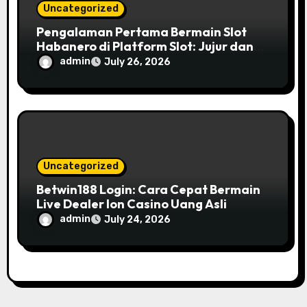
Uncategorized
Pengalaman Pertama Bermain Slot
Habanero di Platform Slot: Jujur dan
Apa Adanya
admin
July 26, 2026
Uncategorized
Betwin188 Login: Cara Cepat Bermain
Live Dealer Ion Casino Uang Asli
admin
July 24, 2026