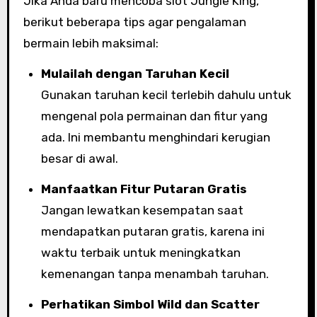
Jika Anda baru mencoba slot Jungle King,
berikut beberapa tips agar pengalaman
bermain lebih maksimal:
Mulailah dengan Taruhan Kecil
Gunakan taruhan kecil terlebih dahulu untuk
mengenal pola permainan dan fitur yang
ada. Ini membantu menghindari kerugian
besar di awal.
Manfaatkan Fitur Putaran Gratis
Jangan lewatkan kesempatan saat
mendapatkan putaran gratis, karena ini
waktu terbaik untuk meningkatkan
kemenangan tanpa menambah taruhan.
Perhatikan Simbol Wild dan Scatter