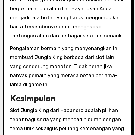
berpetualang di alam liar. Bayangkan Anda
menjadi raja hutan yang harus mengumpulkan
harta tersembunyi sambil menghadapi
tantangan alam dan berbagai kejutan menarik.
Pengalaman bermain yang menyenangkan ini
membuat Jungle King berbeda dari slot lain
yang cenderung monoton. Tidak heran jika
banyak pemain yang merasa betah berlama-
lama di game ini.
Kesimpulan
Slot Jungle King dari Habanero adalah pilihan
tepat bagi Anda yang mencari hiburan dengan
tema unik sekaligus peluang kemenangan yang