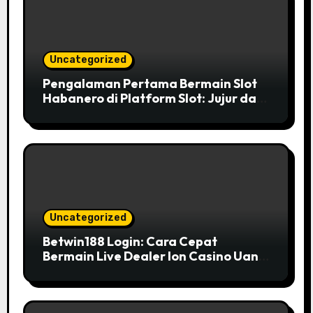
Uncategorized
Pengalaman Pertama Bermain Slot
Habanero di Platform Slot: Jujur dan
Apa Adanya
Uncategorized
Betwin188 Login: Cara Cepat
Bermain Live Dealer Ion Casino Uang
Asli