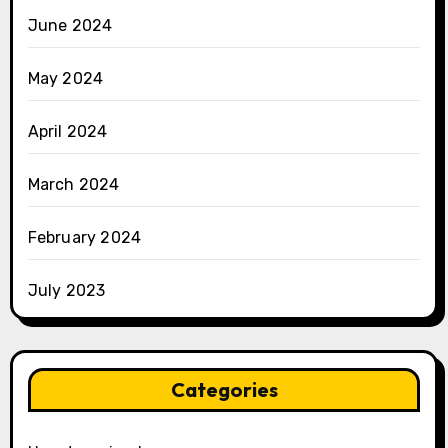
June 2024
May 2024
April 2024
March 2024
February 2024
July 2023
Categories