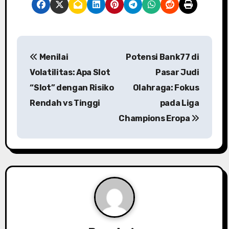
P
Menilai
Potensi Bank77 di
o
Volatilitas: Apa Slot
Pasar Judi
s
“Slot” dengan Risiko
Olahraga: Fokus
Rendah vs Tinggi
pada Liga
t
Champions Eropa
n
a
v
i
g