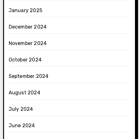
January 2025
December 2024
November 2024
October 2024
September 2024
August 2024
July 2024
June 2024