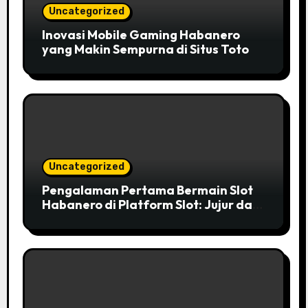
Uncategorized
Inovasi Mobile Gaming Habanero
yang Makin Sempurna di Situs Toto
Uncategorized
Pengalaman Pertama Bermain Slot
Habanero di Platform Slot: Jujur dan
Apa Adanya