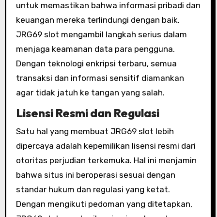
untuk memastikan bahwa informasi pribadi dan
keuangan mereka terlindungi dengan baik.
JRG69 slot mengambil langkah serius dalam
menjaga keamanan data para pengguna.
Dengan teknologi enkripsi terbaru, semua
transaksi dan informasi sensitif diamankan
agar tidak jatuh ke tangan yang salah.
Lisensi Resmi dan Regulasi
Satu hal yang membuat JRG69 slot lebih
dipercaya adalah kepemilikan lisensi resmi dari
otoritas perjudian terkemuka. Hal ini menjamin
bahwa situs ini beroperasi sesuai dengan
standar hukum dan regulasi yang ketat.
Dengan mengikuti pedoman yang ditetapkan,