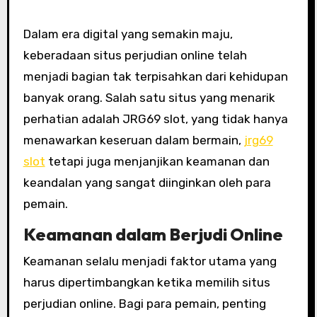
Dalam era digital yang semakin maju,
keberadaan situs perjudian online telah
menjadi bagian tak terpisahkan dari kehidupan
banyak orang. Salah satu situs yang menarik
perhatian adalah JRG69 slot, yang tidak hanya
menawarkan keseruan dalam bermain,
jrg69
slot
tetapi juga menjanjikan keamanan dan
keandalan yang sangat diinginkan oleh para
pemain.
Keamanan dalam Berjudi Online
Keamanan selalu menjadi faktor utama yang
harus dipertimbangkan ketika memilih situs
perjudian online. Bagi para pemain, penting