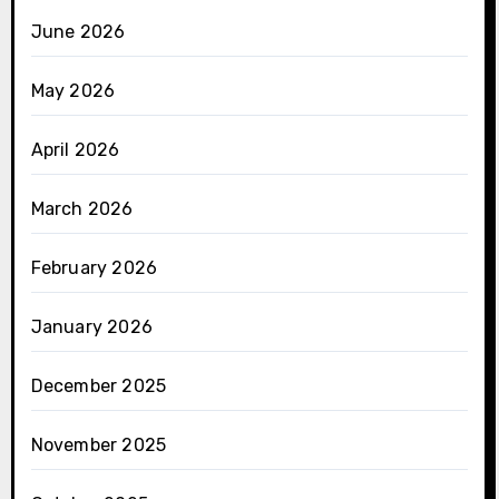
June 2026
May 2026
April 2026
March 2026
February 2026
January 2026
December 2025
November 2025