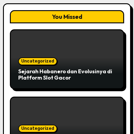
You Missed
Uncategorized
Sejarah Habanero dan Evolusinya di
Platform Slot Gacor
Uncategorized