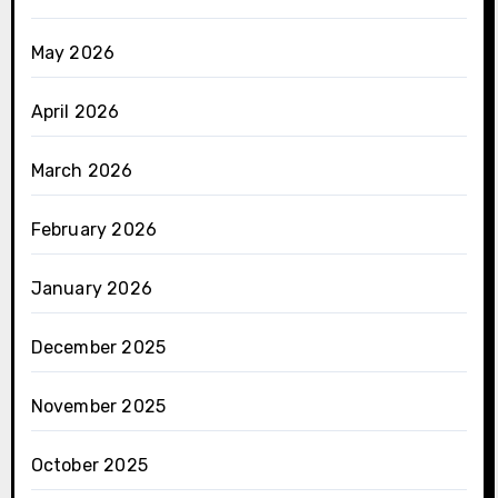
May 2026
April 2026
March 2026
February 2026
January 2026
December 2025
November 2025
October 2025