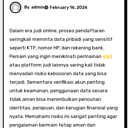
By
admin
February 16, 2026
Dalam era judi online, proses pendaftaran
seringkali meminta data pribadi yang sensitif
seperti KTP, nomor HP, dan rekening bank.
Pemain yang ingin menikmati permainan
slot
atau platform judi lainnya sering kali tidak
menyadari risiko kebocoran data yang bisa
terjadi. Sementara verifikasi akun penting
untuk keamanan, penggunaan data secara
tidak aman bisa menimbulkan pencurian
identitas, penipuan, dan kerugian finansial yang
nyata. Memahami risiko ini sangat penting agar
pengalaman bermain tetap aman dan