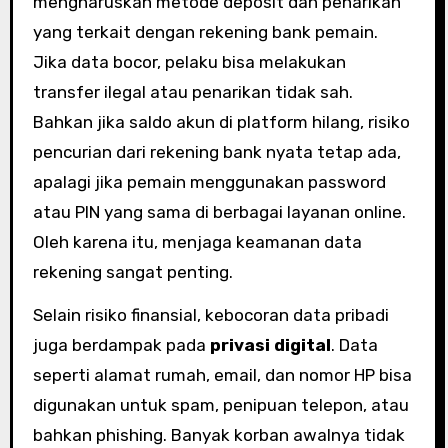
mengharuskan metode deposit dan penarikan
yang terkait dengan rekening bank pemain.
Jika data bocor, pelaku bisa melakukan
transfer ilegal atau penarikan tidak sah.
Bahkan jika saldo akun di platform hilang, risiko
pencurian dari rekening bank nyata tetap ada,
apalagi jika pemain menggunakan password
atau PIN yang sama di berbagai layanan online.
Oleh karena itu, menjaga keamanan data
rekening sangat penting.
Selain risiko finansial, kebocoran data pribadi
juga berdampak pada
privasi digital
. Data
seperti alamat rumah, email, dan nomor HP bisa
digunakan untuk spam, penipuan telepon, atau
bahkan phishing. Banyak korban awalnya tidak