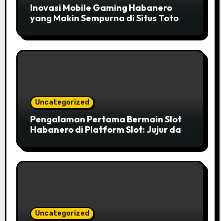
Inovasi Mobile Gaming Habanero
yang Makin Sempurna di Situs Toto
Uncategorized
Pengalaman Pertama Bermain Slot
Habanero di Platform Slot: Jujur dan
Apa Adanya
Uncategorized