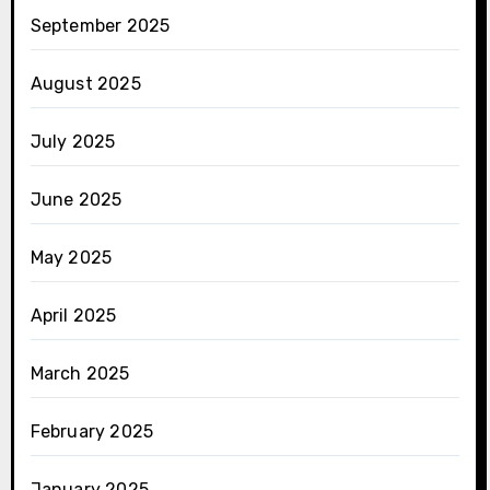
September 2025
August 2025
July 2025
June 2025
May 2025
April 2025
March 2025
February 2025
January 2025