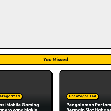
You Missed
ategorized
Uncategorized
asi Mobile Gaming
Pengalaman Perta
anero yang Makin
Bermain Slot Haban