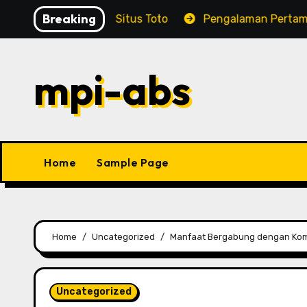
Skip
Breaking
n Sempurna di Situs Toto
Pengalaman Pertama Bermai
to
content
mpi-abs
Home
Sample Page
Home
Uncategorized
Manfaat Bergabung dengan Komu
Uncategorized