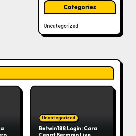
Categories
Uncategorized
Uncategorized
ma
Betwin188 Login: Cara
ero
Cepat Bermain Live