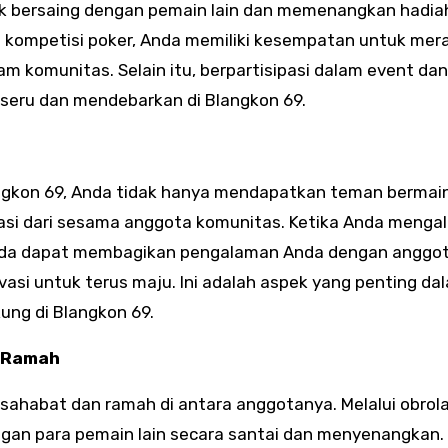
uk bersaing dengan pemain lain dan memenangkan hadia
a kompetisi poker, Anda memiliki kesempatan untuk mer
 komunitas. Selain itu, berpartisipasi dalam event dan
seru dan mendebarkan di Blangkon 69.
ngkon 69, Anda tidak hanya mendapatkan teman bermain
si dari sesama anggota komunitas. Ketika Anda menga
Anda dapat membagikan pengalaman Anda dengan anggo
si untuk terus maju. Ini adalah aspek yang penting da
ng di Blangkon 69.
n Ramah
sahabat dan ramah di antara anggotanya. Melalui obrol
engan para pemain lain secara santai dan menyenangkan.