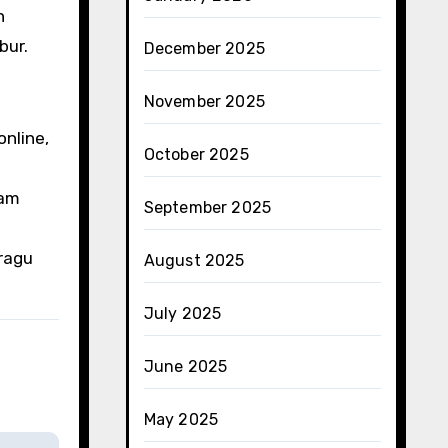
n
bur.
December 2025
November 2025
nline,
October 2025
lam
September 2025
ragu
August 2025
July 2025
June 2025
May 2025