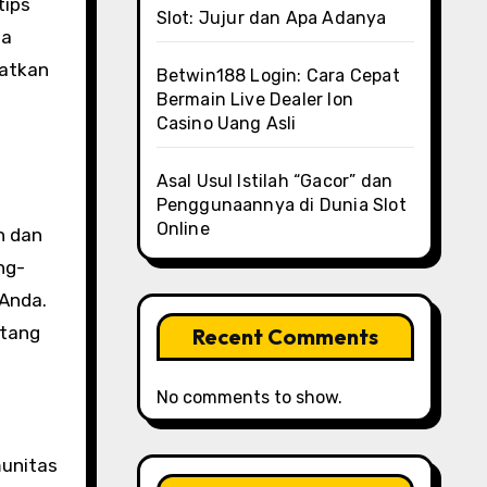
tips
Slot: Jujur dan Apa Adanya
da
katkan
Betwin188 Login: Cara Cepat
Bermain Live Dealer Ion
t
Casino Uang Asli
Asal Usul Istilah “Gacor” dan
Penggunaannya di Dunia Slot
Online
n dan
ng-
 Anda.
ntang
Recent Comments
No comments to show.
munitas