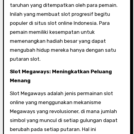
taruhan yang ditempatkan oleh para pemain.
Inilah yang membuat slot progresif begitu
populer di situs slot online Indonesia. Para
pemain memiliki kesempatan untuk
memenangkan hadiah besar yang dapat
mengubah hidup mereka hanya dengan satu
putaran slot.
Slot Megaways: Meningkatkan Peluang
Menang
Slot Megaways adalah jenis permainan slot
online yang menggunakan mekanisme
Megaways yang revolusioner, di mana jumlah
simbol yang muncul di setiap gulungan dapat
berubah pada setiap putaran. Hal ini