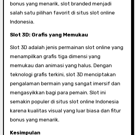
bonus yang menarik, slot branded menjadi
salah satu pilihan favorit di situs slot online
Indonesia.
Slot 3D: Grafis yang Memukau
Slot 3D adalah jenis permainan slot online yang
menampilkan grafis tiga dimensi yang
memukau dan animasi yang halus. Dengan
teknologi grafis terkini, slot 3D menciptakan
pengalaman bermain yang sangat imersif dan
mengasyikkan bagi para pemain. Slot ini
semakin populer di situs slot online Indonesia
karena kualitas visual yang luar biasa dan fitur
bonus yang menarik.
Kesimpulan