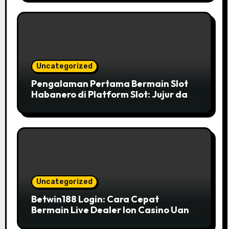
Uncategorized
Pengalaman Pertama Bermain Slot
Habanero di Platform Slot: Jujur dan
Apa Adanya
Uncategorized
Betwin188 Login: Cara Cepat
Bermain Live Dealer Ion Casino Uang
Asli