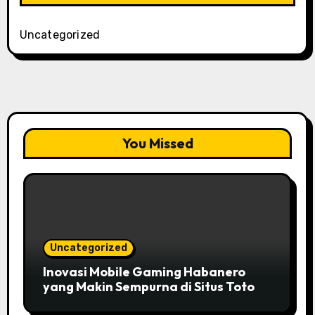
Uncategorized
You Missed
Uncategorized
Inovasi Mobile Gaming Habanero
yang Makin Sempurna di Situs Toto