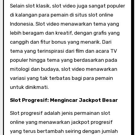
Selain slot klasik, slot video juga sangat populer
di kalangan para pemain di situs slot online
Indonesia. Slot video menawarkan tema yang
lebih beragam dan kreatif, dengan grafis yang
canggih dan fitur bonus yang menarik. Dari
tema yang terinspirasi dari film dan acara TV
populer hingga tema yang berdasarkan pada
mitologi dan budaya, slot video menawarkan
variasi yang tak terbatas bagi para pemain
untuk dinikmati.
Slot Progresif: Mengincar Jackpot Besar
Slot progresif adalah jenis permainan slot
online yang menawarkan jackpot progresif
yang terus bertambah seiring dengan jumlah