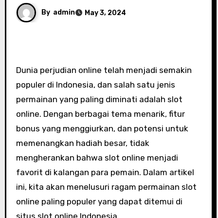
By
admin
May 3, 2024
Dunia perjudian online telah menjadi semakin
populer di Indonesia, dan salah satu jenis
permainan yang paling diminati adalah slot
online. Dengan berbagai tema menarik, fitur
bonus yang menggiurkan, dan potensi untuk
memenangkan hadiah besar, tidak
mengherankan bahwa slot online menjadi
favorit di kalangan para pemain. Dalam artikel
ini, kita akan menelusuri ragam permainan slot
online paling populer yang dapat ditemui di
situs slot online Indonesia.