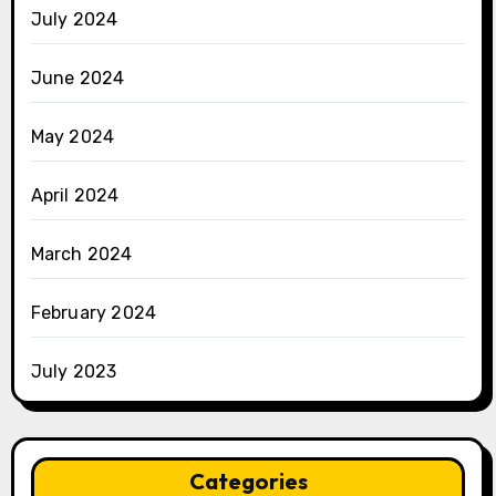
July 2024
June 2024
May 2024
April 2024
March 2024
February 2024
July 2023
Categories