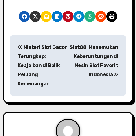
P
Misteri Slot Gacor
Slot88: Menemukan
o
Terungkap:
Keberuntungan di
s
Keajaiban di Balik
Mesin Slot Favorit
Peluang
Indonesia
t
Kemenangan
n
a
v
i