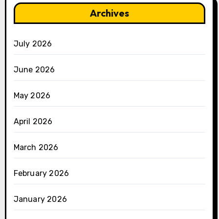
Archives
July 2026
June 2026
May 2026
April 2026
March 2026
February 2026
January 2026