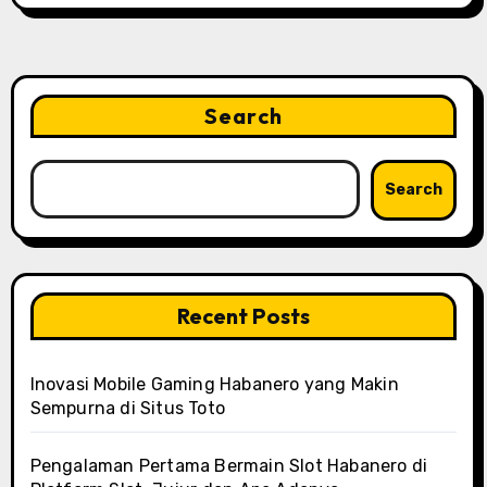
Search
Search
Recent Posts
Inovasi Mobile Gaming Habanero yang Makin
Sempurna di Situs Toto
Pengalaman Pertama Bermain Slot Habanero di