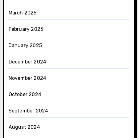
March 2025
February 2025
January 2025
December 2024
November 2024
October 2024
September 2024
August 2024