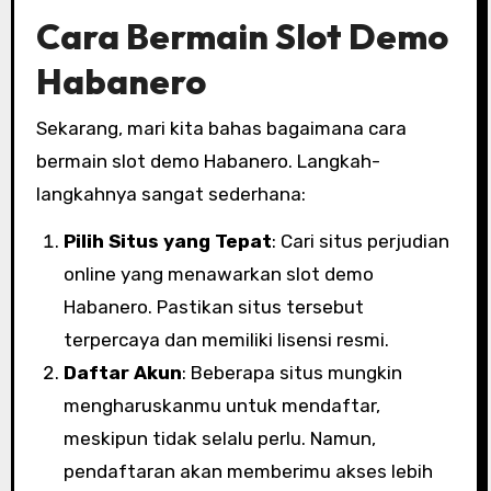
Cara Bermain Slot Demo
Habanero
Sekarang, mari kita bahas bagaimana cara
bermain slot demo Habanero. Langkah-
langkahnya sangat sederhana:
Pilih Situs yang Tepat
: Cari situs perjudian
online yang menawarkan slot demo
Habanero. Pastikan situs tersebut
terpercaya dan memiliki lisensi resmi.
Daftar Akun
: Beberapa situs mungkin
mengharuskanmu untuk mendaftar,
meskipun tidak selalu perlu. Namun,
pendaftaran akan memberimu akses lebih