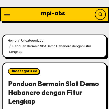
Skip
to
mpi-abs
content
Home
Uncategorized
Panduan Bermain Slot Demo Habanero dengan Fitur
Lengkap
Uncategorized
Panduan Bermain Slot Demo
Habanero dengan Fitur
Lengkap