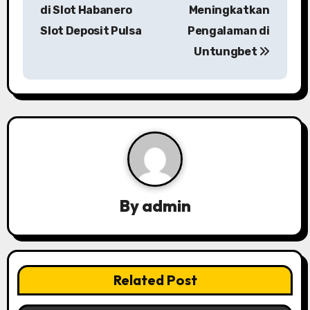
s
di Slot Habanero
Meningkatkan
Slot Deposit Pulsa
Pengalaman di
t
Untungbet
n
a
v
i
g
a
By
admin
t
i
Related Post
o