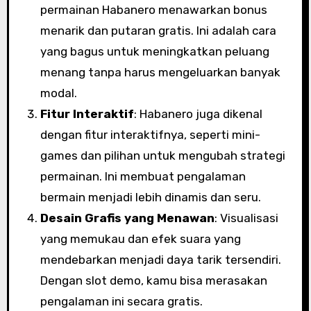
permainan Habanero menawarkan bonus
menarik dan putaran gratis. Ini adalah cara
yang bagus untuk meningkatkan peluang
menang tanpa harus mengeluarkan banyak
modal.
Fitur Interaktif
: Habanero juga dikenal
dengan fitur interaktifnya, seperti mini-
games dan pilihan untuk mengubah strategi
permainan. Ini membuat pengalaman
bermain menjadi lebih dinamis dan seru.
Desain Grafis yang Menawan
: Visualisasi
yang memukau dan efek suara yang
mendebarkan menjadi daya tarik tersendiri.
Dengan slot demo, kamu bisa merasakan
pengalaman ini secara gratis.