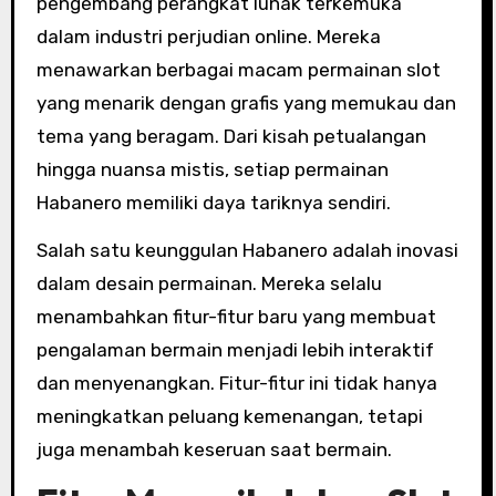
pengembang perangkat lunak terkemuka
dalam industri perjudian online. Mereka
menawarkan berbagai macam permainan slot
yang menarik dengan grafis yang memukau dan
tema yang beragam. Dari kisah petualangan
hingga nuansa mistis, setiap permainan
Habanero memiliki daya tariknya sendiri.
Salah satu keunggulan Habanero adalah inovasi
dalam desain permainan. Mereka selalu
menambahkan fitur-fitur baru yang membuat
pengalaman bermain menjadi lebih interaktif
dan menyenangkan. Fitur-fitur ini tidak hanya
meningkatkan peluang kemenangan, tetapi
juga menambah keseruan saat bermain.