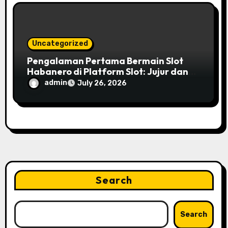
Uncategorized
Pengalaman Pertama Bermain Slot
Habanero di Platform Slot: Jujur dan
Apa Adanya
admin
July 26, 2026
Search
Search