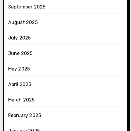
September 2025
August 2025
July 2025
June 2025
May 2025
April 2025
March 2025
February 2025
January 2025