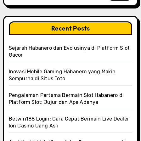
Recent Posts
Sejarah Habanero dan Evolusinya di Platform Slot
Gacor
Inovasi Mobile Gaming Habanero yang Makin
Sempurna di Situs Toto
Pengalaman Pertama Bermain Slot Habanero di
Platform Slot: Jujur dan Apa Adanya
Betwin188 Login: Cara Cepat Bermain Live Dealer
Ion Casino Uang Asli