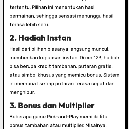
tertentu. Pilihan ini menentukan hasil
permainan, sehingga sensasi menunggu hasil
terasa lebih seru.
2.
Hadiah Instan
Hasil dari pilihan biasanya langsung muncul,
memberikan kepuasan instan. Di ceri123, hadiah
bisa berupa kredit tambahan, putaran gratis,
atau simbol khusus yang memicu bonus. Sistem
ini membuat setiap putaran terasa cepat dan
menghibur.
3.
Bonus dan Multiplier
Beberapa game Pick-and-Play memiliki fitur
bonus tambahan atau multiplier. Misalnya,