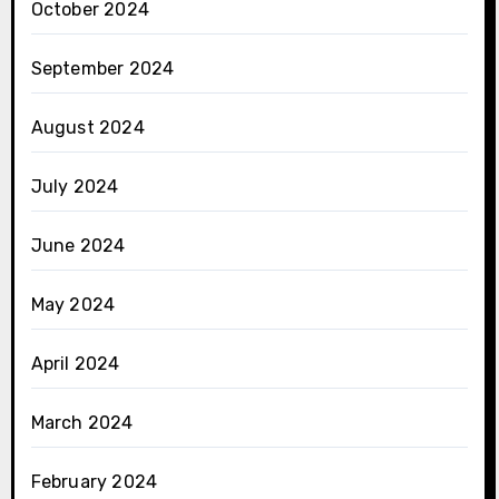
October 2024
September 2024
August 2024
July 2024
June 2024
May 2024
April 2024
March 2024
February 2024