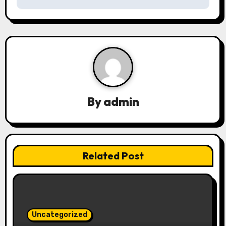
n
a
v
i
g
By
admin
a
t
Related Post
i
o
n
Uncategorized