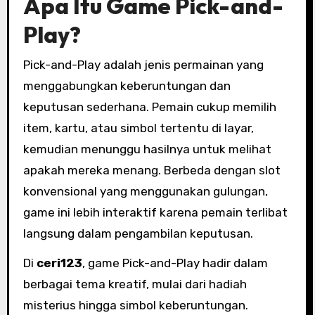
Apa Itu Game Pick-and-
Play?
Pick-and-Play adalah jenis permainan yang
menggabungkan keberuntungan dan
keputusan sederhana. Pemain cukup memilih
item, kartu, atau simbol tertentu di layar,
kemudian menunggu hasilnya untuk melihat
apakah mereka menang. Berbeda dengan slot
konvensional yang menggunakan gulungan,
game ini lebih interaktif karena pemain terlibat
langsung dalam pengambilan keputusan.
Di
ceri123
, game Pick-and-Play hadir dalam
berbagai tema kreatif, mulai dari hadiah
misterius hingga simbol keberuntungan.