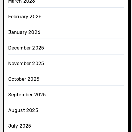
March 2026
February 2026
January 2026
December 2025
November 2025
October 2025
September 2025
August 2025
July 2025