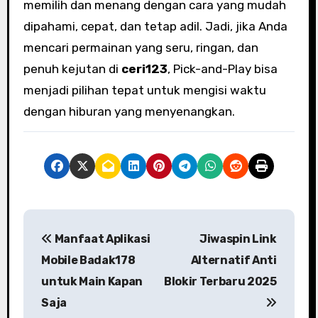
memilih dan menang dengan cara yang mudah
dipahami, cepat, dan tetap adil. Jadi, jika Anda
mencari permainan yang seru, ringan, dan
penuh kejutan di
ceri123
, Pick-and-Play bisa
menjadi pilihan tepat untuk mengisi waktu
dengan hiburan yang menyenangkan.
P
Manfaat Aplikasi
Jiwaspin Link
o
Mobile Badak178
Alternatif Anti
s
untuk Main Kapan
Blokir Terbaru 2025
Saja
t