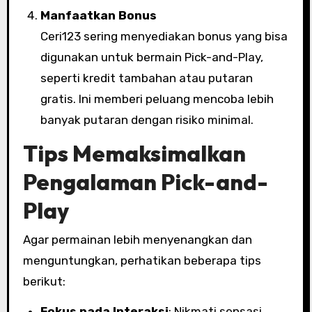
Manfaatkan Bonus
Ceri123 sering menyediakan bonus yang bisa
digunakan untuk bermain Pick-and-Play,
seperti kredit tambahan atau putaran
gratis. Ini memberi peluang mencoba lebih
banyak putaran dengan risiko minimal.
Tips Memaksimalkan
Pengalaman Pick-and-
Play
Agar permainan lebih menyenangkan dan
menguntungkan, perhatikan beberapa tips
berikut:
Fokus pada Interaksi
: Nikmati sensasi