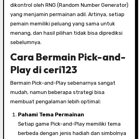
dikontrol oleh RNG (Random Number Generator)
yang menjamin permainan adil. Artinya, setiap
pemain memiliki peluang yang sama untuk
menang, dan hasil pilihan tidak bisa diprediksi
sebelumnya.
Cara Bermain Pick-and-
Play di ceri123
Bermain Pick-and-Play sebenarnya sangat
mudah, namun beberapa strategi bisa
membuat pengalaman lebih optimal:
Pahami Tema Permainan
Setiap game Pick-and-Play memiliki tema
berbeda dengan jenis hadiah dan simbolnya