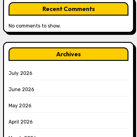
Recent Comments
No comments to show.
Archives
July 2026
June 2026
May 2026
April 2026