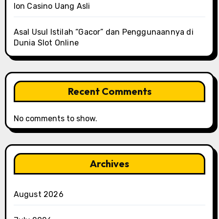
Ion Casino Uang Asli
Asal Usul Istilah “Gacor” dan Penggunaannya di
Dunia Slot Online
Recent Comments
No comments to show.
Archives
August 2026