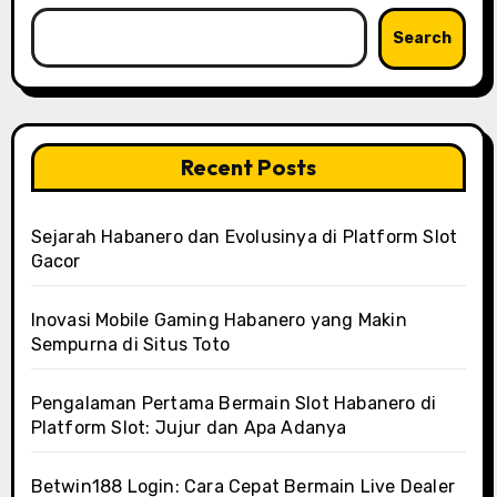
Search
Recent Posts
Sejarah Habanero dan Evolusinya di Platform Slot
Gacor
Inovasi Mobile Gaming Habanero yang Makin
Sempurna di Situs Toto
Pengalaman Pertama Bermain Slot Habanero di
Platform Slot: Jujur dan Apa Adanya
Betwin188 Login: Cara Cepat Bermain Live Dealer