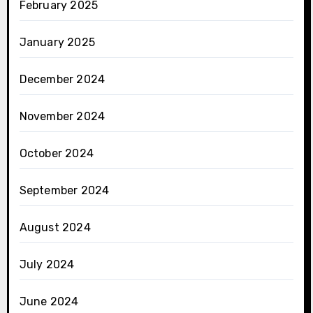
February 2025
January 2025
December 2024
November 2024
October 2024
September 2024
August 2024
July 2024
June 2024