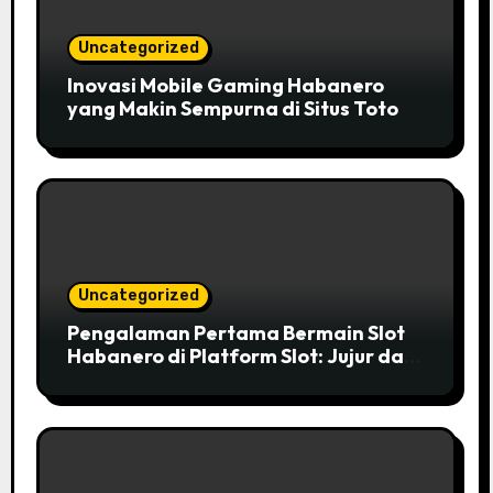
Uncategorized
Inovasi Mobile Gaming Habanero
yang Makin Sempurna di Situs Toto
Uncategorized
Pengalaman Pertama Bermain Slot
Habanero di Platform Slot: Jujur dan
Apa Adanya