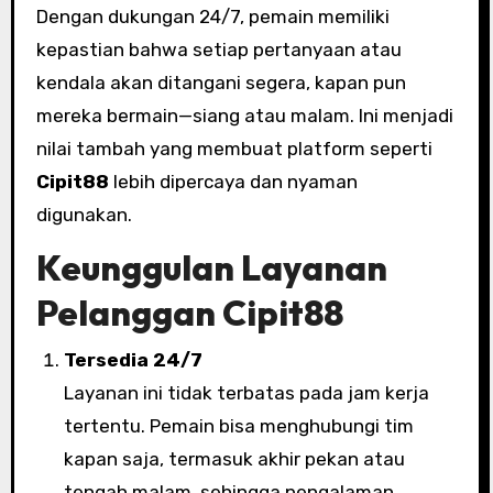
Dengan dukungan 24/7, pemain memiliki
kepastian bahwa setiap pertanyaan atau
kendala akan ditangani segera, kapan pun
mereka bermain—siang atau malam. Ini menjadi
nilai tambah yang membuat platform seperti
Cipit88
lebih dipercaya dan nyaman
digunakan.
Keunggulan Layanan
Pelanggan Cipit88
Tersedia 24/7
Layanan ini tidak terbatas pada jam kerja
tertentu. Pemain bisa menghubungi tim
kapan saja, termasuk akhir pekan atau
tengah malam, sehingga pengalaman