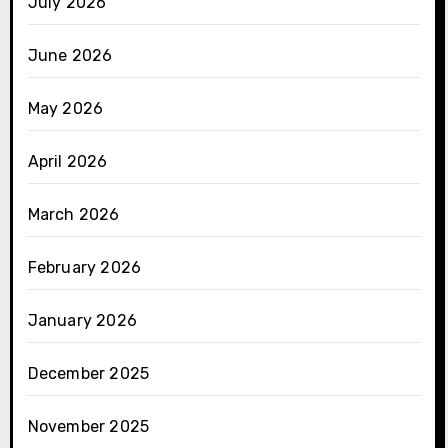
July 2026
June 2026
May 2026
April 2026
March 2026
February 2026
January 2026
December 2025
November 2025