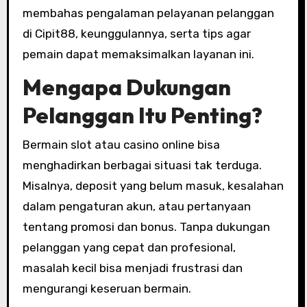
membahas pengalaman pelayanan pelanggan
di Cipit88, keunggulannya, serta tips agar
pemain dapat memaksimalkan layanan ini.
Mengapa Dukungan
Pelanggan Itu Penting?
Bermain slot atau casino online bisa
menghadirkan berbagai situasi tak terduga.
Misalnya, deposit yang belum masuk, kesalahan
dalam pengaturan akun, atau pertanyaan
tentang promosi dan bonus. Tanpa dukungan
pelanggan yang cepat dan profesional,
masalah kecil bisa menjadi frustrasi dan
mengurangi keseruan bermain.