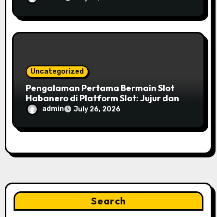
Uncategorized
Pengalaman Pertama Bermain Slot
Habanero di Platform Slot: Jujur dan
Apa Adanya
admin
July 26, 2026
Search