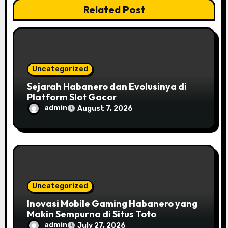
Related Post
i
o
n
Uncategorized
Sejarah Habanero dan Evolusinya di
Platform Slot Gacor
admin
August 7, 2026
Uncategorized
Inovasi Mobile Gaming Habanero yang
Makin Sempurna di Situs Toto
admin
July 27, 2026