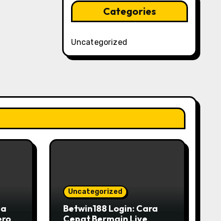
Categories
Uncategorized
Uncategorized
ma
Betwin188 Login: Cara
ero
Cepat Bermain Live