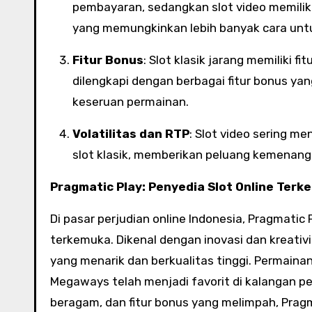
pembayaran, sedangkan slot video memilik
yang memungkinkan lebih banyak cara unt
Fitur Bonus
: Slot klasik jarang memiliki f
dilengkapi dengan berbagai fitur bonus 
keseruan permainan.
Volatilitas dan RTP
: Slot video sering me
slot klasik, memberikan peluang kemenanga
Pragmatic Play: Penyedia Slot Online Terke
Di pasar perjudian online Indonesia, Pragmatic
terkemuka. Dikenal dengan inovasi dan kreati
yang menarik dan berkualitas tinggi. Permaina
Megaways telah menjadi favorit di kalangan p
beragam, dan fitur bonus yang melimpah, Pragm