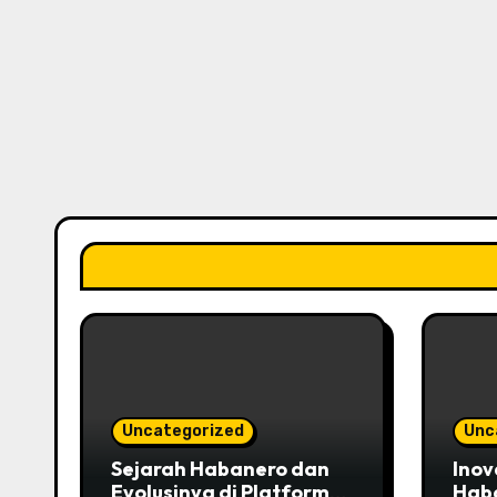
Uncategorized
Unc
Sejarah Habanero dan
Inov
Evolusinya di Platform
Hab