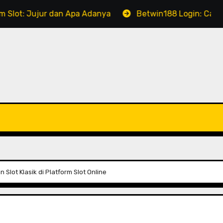
 Jujur dan Apa Adanya
Betwin188 Login: Cara Cepat B
Slot Klasik di Platform Slot Online