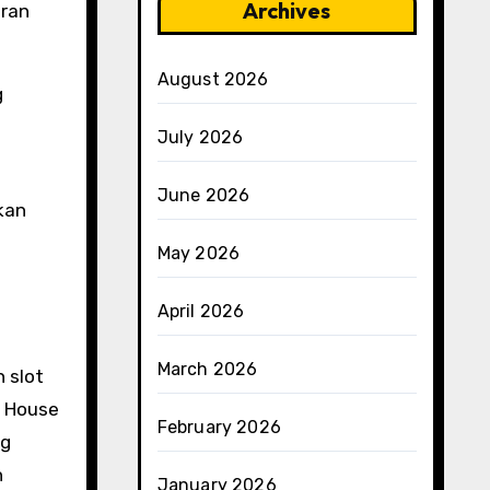
Archives
aran
August 2026
g
July 2026
June 2026
kan
May 2026
April 2026
March 2026
 slot
 House
February 2026
ng
n
January 2026