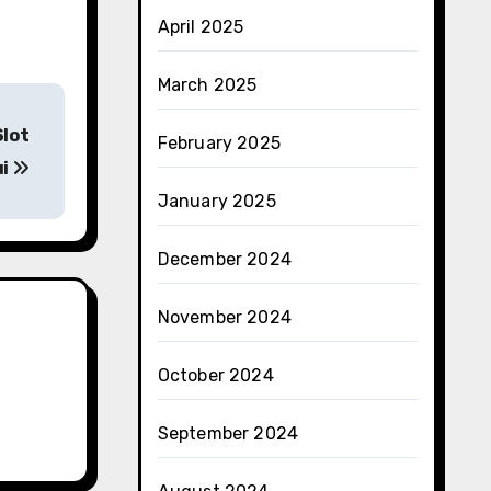
April 2025
March 2025
Slot
February 2025
ui
January 2025
December 2024
November 2024
October 2024
September 2024