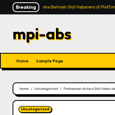
Skip
Breaking
galaman Pertama Bermain Slot Habanero di Platform Slot:
to
content
mpi-abs
Home
Sample Page
Home
Uncategorized
Perbedaan Antara Slot Video dan 
Uncategorized