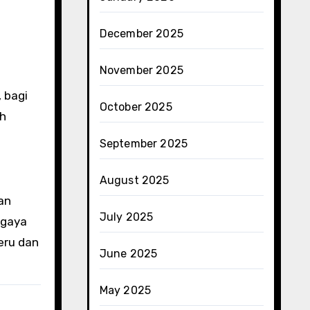
December 2025
November 2025
 bagi
October 2025
ih
September 2025
August 2025
an
July 2025
 gaya
eru dan
June 2025
May 2025