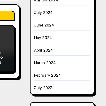
August 2024
July 2024
June 2024
May 2024
April 2024
a
o di
an
6
March 2024
February 2024
July 2023