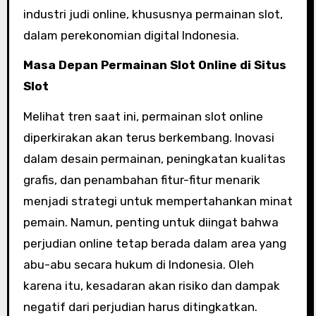
industri judi online, khususnya permainan slot,
dalam perekonomian digital Indonesia.​
Masa Depan Permainan Slot Online di Situs
Slot
Melihat tren saat ini, permainan slot online
diperkirakan akan terus berkembang. Inovasi
dalam desain permainan, peningkatan kualitas
grafis, dan penambahan fitur-fitur menarik
menjadi strategi untuk mempertahankan minat
pemain. Namun, penting untuk diingat bahwa
perjudian online tetap berada dalam area yang
abu-abu secara hukum di Indonesia. Oleh
karena itu, kesadaran akan risiko dan dampak
negatif dari perjudian harus ditingkatkan.​