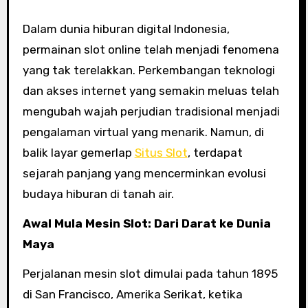
Dalam dunia hiburan digital Indonesia,
permainan slot online telah menjadi fenomena
yang tak terelakkan.
Perkembangan teknologi
dan akses internet yang semakin meluas telah
mengubah wajah perjudian tradisional menjadi
pengalaman virtual yang menarik.
Namun, di
balik layar gemerlap
Situs Slot
, terdapat
sejarah panjang yang mencerminkan evolusi
budaya hiburan di tanah air.
Awal Mula Mesin Slot: Dari Darat ke Dunia
Maya
Perjalanan mesin slot dimulai pada tahun 1895
di San Francisco, Amerika Serikat, ketika