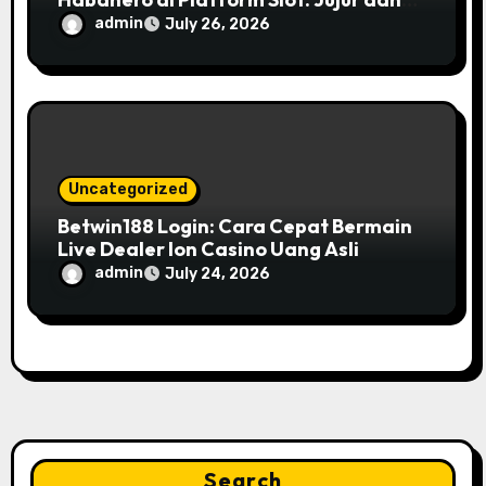
Apa Adanya
admin
July 26, 2026
Uncategorized
Betwin188 Login: Cara Cepat Bermain
Live Dealer Ion Casino Uang Asli
admin
July 24, 2026
Search