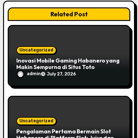
t
Related Post
i
o
n
Uncategorized
Inovasi Mobile Gaming Habanero yang
Makin Sempurna di Situs Toto
admin
July 27, 2026
Uncategorized
Pengalaman Pertama Bermain Slot
Habanero di Platform Slot: Jujur dan