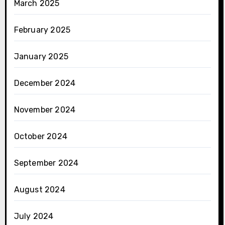
March 2025
February 2025
January 2025
December 2024
November 2024
October 2024
September 2024
August 2024
July 2024