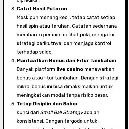
diprediksi.
Catat Hasil Putaran
Meskipun menang kecil, tetap catat setiap
hasil spin atau taruhan. Catatan sederhana
membantu pemain melihat pola, mengatur
strategi berikutnya, dan menjaga kontrol
terhadap saldo.
Manfaatkan Bonus dan Fitur Tambahan
Banyak platform
live casino
menawarkan
bonus atau fitur tambahan. Dengan strategi
mikro, bonus ini bisa dimaksimalkan untuk
meningkatkan modal tanpa risiko besar.
Tetap Disiplin dan Sabar
Kunci dari
Small Ball Strategy
adalah
konsistensi. Jangan tergoda untuk