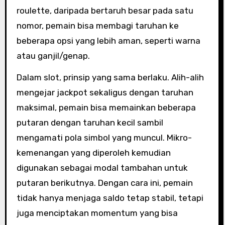
roulette, daripada bertaruh besar pada satu
nomor, pemain bisa membagi taruhan ke
beberapa opsi yang lebih aman, seperti warna
atau ganjil/genap.
Dalam slot, prinsip yang sama berlaku. Alih-alih
mengejar jackpot sekaligus dengan taruhan
maksimal, pemain bisa memainkan beberapa
putaran dengan taruhan kecil sambil
mengamati pola simbol yang muncul. Mikro-
kemenangan yang diperoleh kemudian
digunakan sebagai modal tambahan untuk
putaran berikutnya. Dengan cara ini, pemain
tidak hanya menjaga saldo tetap stabil, tetapi
juga menciptakan momentum yang bisa