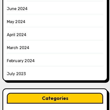
June 2024
May 2024
April 2024
March 2024
February 2024
July 2023
Categories