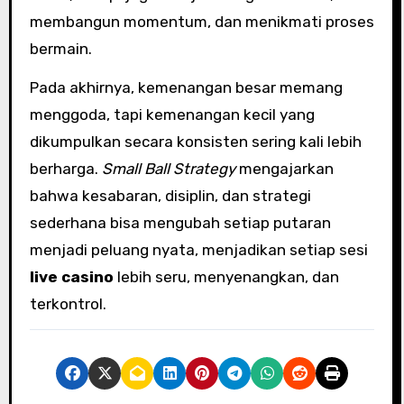
membangun momentum, dan menikmati proses
bermain.
Pada akhirnya, kemenangan besar memang
menggoda, tapi kemenangan kecil yang
dikumpulkan secara konsisten sering kali lebih
berharga.
Small Ball Strategy
mengajarkan
bahwa kesabaran, disiplin, dan strategi
sederhana bisa mengubah setiap putaran
menjadi peluang nyata, menjadikan setiap sesi
live casino
lebih seru, menyenangkan, dan
terkontrol.