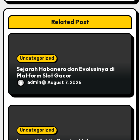
t
i
Related Post
o
n
Uncategorized
Sejarah Habanero dan Evolusinya di
Platform Slot Gacor
admin
August 7, 2026
Uncategorized