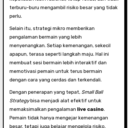
terburu-buru mengambil risiko besar yang tidak
perlu.
Selain itu, strategi mikro memberikan
pengalaman bermain yang lebih
menyenangkan. Setiap kemenangan, sekecil
apapun, terasa seperti langkah maju. Hal ini
membuat sesi bermain lebih interaktif dan
memotivasi pemain untuk terus bermain
dengan cara yang cerdas dan terkendali.
Dengan penerapan yang tepat,
Small Ball
Strategy
bisa menjadi alat efektif untuk
memaksimalkan pengalaman
live casino
.
Pemain tidak hanya mengejar kemenangan
besar, tetapi juga belajar mengelola risiko,