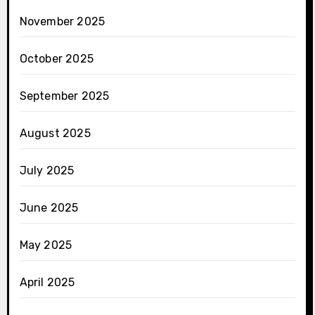
November 2025
October 2025
September 2025
August 2025
July 2025
June 2025
May 2025
April 2025