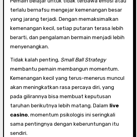
Pemain belajar untuk tidak terbawa emosi atau
terlalu bernafsu mengejar kemenangan besar
yang jarang terjadi. Dengan memaksimalkan
kemenangan kecil, setiap putaran terasa lebih
berarti, dan pengalaman bermain menjadi lebih
menyenangkan.
Tidak kalah penting,
Small Ball Strategy
membantu pemain membangun momentum.
Kemenangan kecil yang terus-menerus muncul
akan meningkatkan rasa percaya diri, yang
pada gilirannya bisa membuat keputusan
taruhan berikutnya lebih matang. Dalam
live
casino
, momentum psikologis ini seringkali
sama pentingnya dengan keberuntungan itu
sendiri.