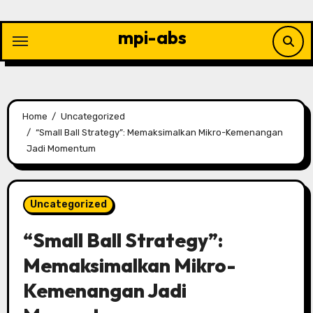
Skip
to
mpi-abs
content
Home
Uncategorized
“Small Ball Strategy”: Memaksimalkan Mikro-Kemenangan
Jadi Momentum
Uncategorized
“Small Ball Strategy”:
Memaksimalkan Mikro-
Kemenangan Jadi