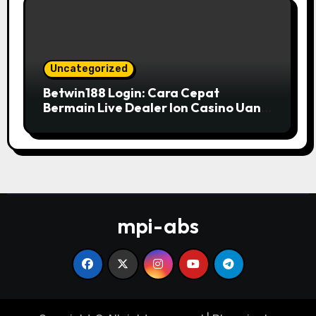
Uncategorized
Betwin188 Login: Cara Cepat
Bermain Live Dealer Ion Casino Uang
Asli
mpi-abs