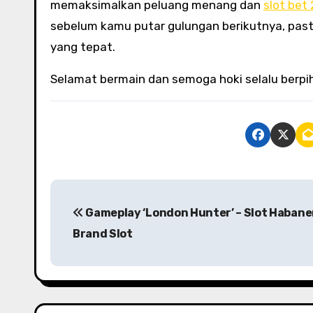
memaksimalkan peluang menang dan
slot bet
sebelum kamu putar gulungan berikutnya, past
yang tepat.
Selamat bermain dan semoga hoki selalu berp
P
Gameplay ‘London Hunter’ – Slot Habane
o
Brand Slot
s
t
n