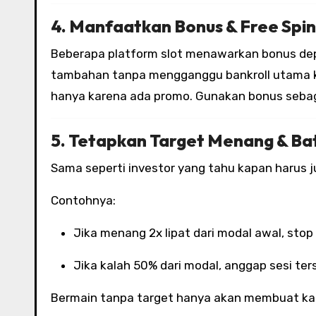
4.
Manfaatkan Bonus & Free Spin
Beberapa platform slot menawarkan bonus deposi
tambahan tanpa mengganggu bankroll utama ka
hanya karena ada promo. Gunakan bonus sebag
5.
Tetapkan Target Menang & Ba
Sama seperti investor yang tahu kapan harus j
Contohnya:
Jika menang 2x lipat dari modal awal, stop
Jika kalah 50% dari modal, anggap sesi ter
Bermain tanpa target hanya akan membuat kam