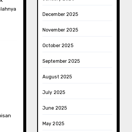
uk
mlahnya
December 2025
November 2025
October 2025
September 2025
August 2025
July 2025
June 2025
bisan
May 2025