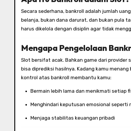
Secara sederhana, bankroll adalah jumlah uang
belanja, bukan dana darurat, dan bukan pula t
harus dikelola dengan disiplin agar tidak meng
Mengapa Pengelolaan Bankro
Slot bersifat acak. Bahkan game dari provider 
bisa diprediksi hasilnya. Kadang kamu menang b
kontrol atas bankroll membantu kamu:
Bermain lebih lama dan menikmati setiap f
Menghindari keputusan emosional seperti 
Menjaga stabilitas keuangan pribadi