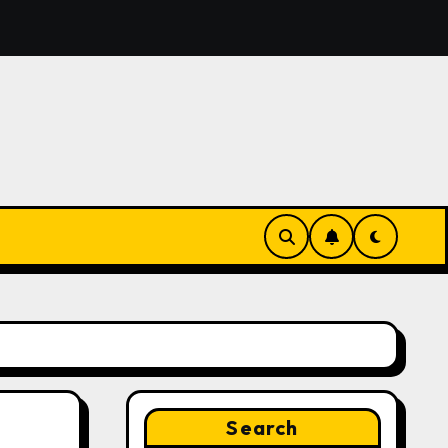
in Live Dealer Ion Casino Uang Asli
Asal Usul Istila
Search