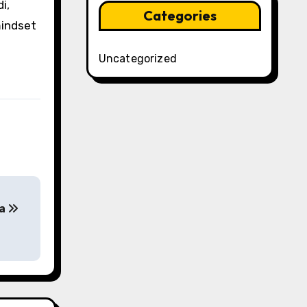
i,
Categories
mindset
Uncategorized
ia