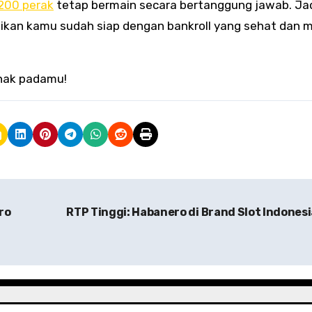
 200 perak
tetap bermain secara bertanggung jawab. Jad
ikan kamu sudah siap dengan bankroll yang sehat dan 
ihak padamu!
ro
RTP Tinggi: Habanero di Brand Slot Indones