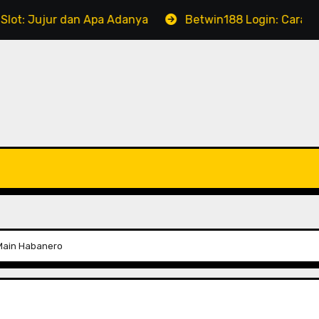
ur dan Apa Adanya
Betwin188 Login: Cara Cepat Berma
 Main Habanero