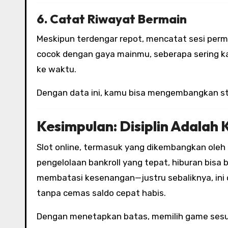
6.
Catat Riwayat Bermain
Meskipun terdengar repot, mencatat sesi per
cocok dengan gaya mainmu, seberapa sering k
ke waktu.
Dengan data ini, kamu bisa mengembangkan str
Kesimpulan: Disiplin Adalah 
Slot online, termasuk yang dikembangkan oleh
pengelolaan bankroll yang tepat, hiburan bisa 
membatasi kesenangan—justru sebaliknya, ini 
tanpa cemas saldo cepat habis.
Dengan menetapkan batas, memilih game sesua