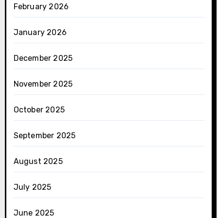
February 2026
January 2026
December 2025
November 2025
October 2025
September 2025
August 2025
July 2025
June 2025