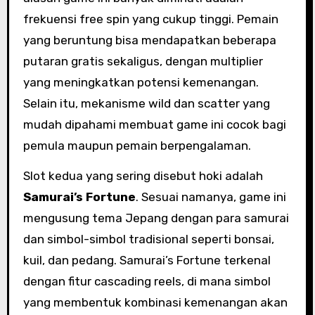
frekuensi free spin yang cukup tinggi. Pemain
yang beruntung bisa mendapatkan beberapa
putaran gratis sekaligus, dengan multiplier
yang meningkatkan potensi kemenangan.
Selain itu, mekanisme wild dan scatter yang
mudah dipahami membuat game ini cocok bagi
pemula maupun pemain berpengalaman.
Slot kedua yang sering disebut hoki adalah
Samurai’s Fortune
. Sesuai namanya, game ini
mengusung tema Jepang dengan para samurai
dan simbol-simbol tradisional seperti bonsai,
kuil, dan pedang. Samurai’s Fortune terkenal
dengan fitur cascading reels, di mana simbol
yang membentuk kombinasi kemenangan akan