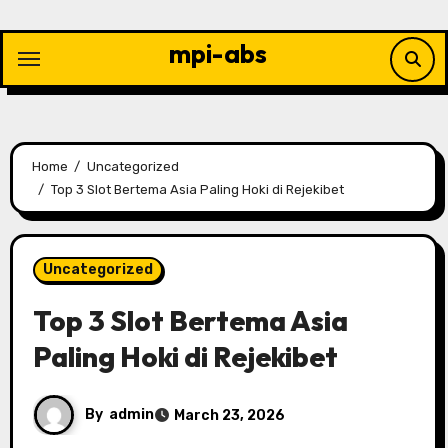
Skip
to
mpi-abs
content
Home
Uncategorized
Top 3 Slot Bertema Asia Paling Hoki di Rejekibet
Uncategorized
Top 3 Slot Bertema Asia
Paling Hoki di Rejekibet
By
admin
March 23, 2026