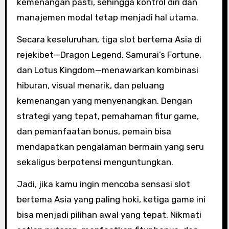
kemenangan pasti, sehingga kontrol diri dan
manajemen modal tetap menjadi hal utama.
Secara keseluruhan, tiga slot bertema Asia di
rejekibet—Dragon Legend, Samurai’s Fortune,
dan Lotus Kingdom—menawarkan kombinasi
hiburan, visual menarik, dan peluang
kemenangan yang menyenangkan. Dengan
strategi yang tepat, pemahaman fitur game,
dan pemanfaatan bonus, pemain bisa
mendapatkan pengalaman bermain yang seru
sekaligus berpotensi menguntungkan.
Jadi, jika kamu ingin mencoba sensasi slot
bertema Asia yang paling hoki, ketiga game ini
bisa menjadi pilihan awal yang tepat. Nikmati