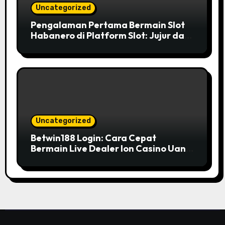
Uncategorized
Pengalaman Pertama Bermain Slot
Habanero di Platform Slot: Jujur dan
Apa Adanya
Uncategorized
Betwin188 Login: Cara Cepat
Bermain Live Dealer Ion Casino Uang
Asli