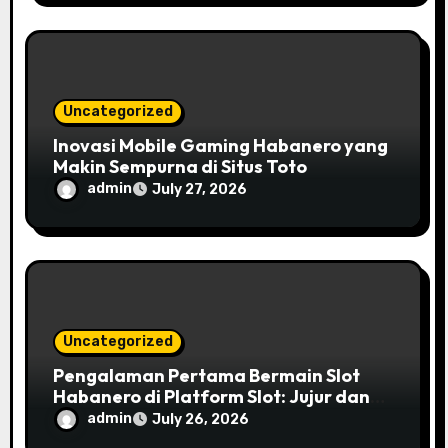
Uncategorized
Inovasi Mobile Gaming Habanero yang
Makin Sempurna di Situs Toto
admin
July 27, 2026
Uncategorized
Pengalaman Pertama Bermain Slot
Habanero di Platform Slot: Jujur dan
Apa Adanya
admin
July 26, 2026