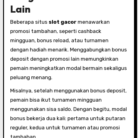
Lain
Beberapa situs
slot gacor
menawarkan
promosi tambahan, seperti cashback
mingguan, bonus reload, atau turnamen
dengan hadiah menarik. Menggabungkan bonus
deposit dengan promosi lain memungkinkan
pemain meningkatkan modal bermain sekaligus
peluang menang.
Misalnya, setelah menggunakan bonus deposit,
pemain bisa ikut turnamen mingguan
menggunakan sisa saldo. Dengan begitu, modal
bonus bekerja dua kali: pertama untuk putaran
reguler, kedua untuk turnamen atau promosi
tambahan.