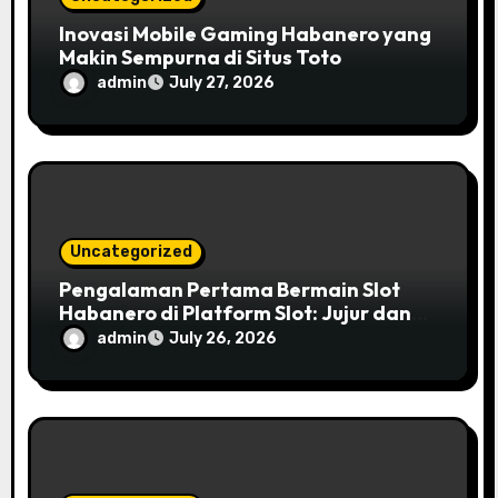
Inovasi Mobile Gaming Habanero yang
Makin Sempurna di Situs Toto
admin
July 27, 2026
Uncategorized
Pengalaman Pertama Bermain Slot
Habanero di Platform Slot: Jujur dan
Apa Adanya
admin
July 26, 2026