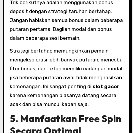
Trik berikutnya adalah menggunakan bonus
deposit dengan strategi taruhan bertahap.
Jangan habiskan semua bonus dalam beberapa
putaran pertama. Bagilah modal dan bonus
dalam beberapa sesi bermain.
Strategi bertahap memungkinkan pemain
mengeksplorasi lebih banyak putaran, mencoba
fitur bonus, dan tetap memiliki cadangan modal
jika beberapa putaran awal tidak menghasilkan
kemenangan. Ini sangat penting di
slot gacor
,
karena kemenangan biasanya datang secara
acak dan bisa muncul kapan saja.
5. Manfaatkan Free Spin
Secara Optimal