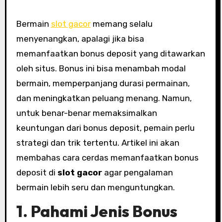
Bermain
slot gacor
memang selalu
menyenangkan, apalagi jika bisa
memanfaatkan bonus deposit yang ditawarkan
oleh situs. Bonus ini bisa menambah modal
bermain, memperpanjang durasi permainan,
dan meningkatkan peluang menang. Namun,
untuk benar-benar memaksimalkan
keuntungan dari bonus deposit, pemain perlu
strategi dan trik tertentu. Artikel ini akan
membahas cara cerdas memanfaatkan bonus
deposit di
slot gacor
agar pengalaman
bermain lebih seru dan menguntungkan.
1. Pahami Jenis Bonus