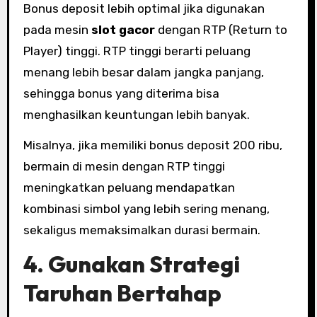
Bonus deposit lebih optimal jika digunakan
pada mesin
slot gacor
dengan RTP (Return to
Player) tinggi. RTP tinggi berarti peluang
menang lebih besar dalam jangka panjang,
sehingga bonus yang diterima bisa
menghasilkan keuntungan lebih banyak.
Misalnya, jika memiliki bonus deposit 200 ribu,
bermain di mesin dengan RTP tinggi
meningkatkan peluang mendapatkan
kombinasi simbol yang lebih sering menang,
sekaligus memaksimalkan durasi bermain.
4. Gunakan Strategi
Taruhan Bertahap