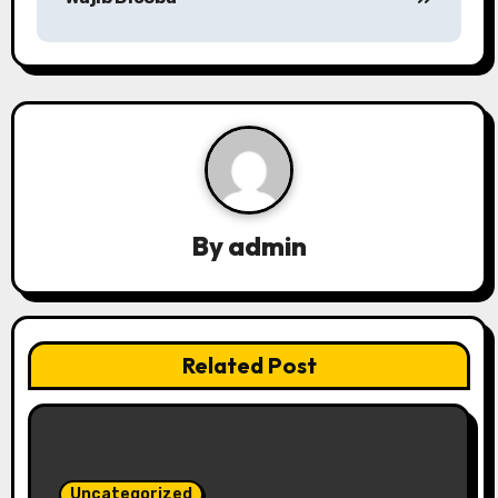
t
n
a
v
i
g
By
admin
a
t
Related Post
i
o
n
Uncategorized