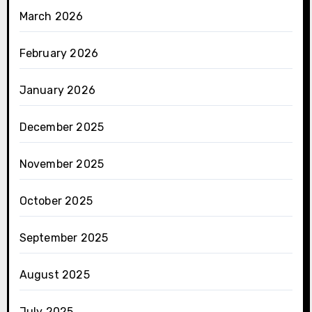
March 2026
February 2026
January 2026
December 2025
November 2025
October 2025
September 2025
August 2025
July 2025