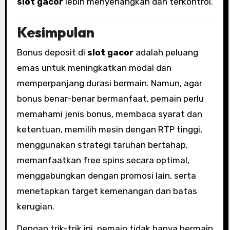
slot gacor
lebih menyenangkan dan terkontrol.
Kesimpulan
Bonus deposit di
slot gacor
adalah peluang
emas untuk meningkatkan modal dan
memperpanjang durasi bermain. Namun, agar
bonus benar-benar bermanfaat, pemain perlu
memahami jenis bonus, membaca syarat dan
ketentuan, memilih mesin dengan RTP tinggi,
menggunakan strategi taruhan bertahap,
memanfaatkan free spins secara optimal,
menggabungkan dengan promosi lain, serta
menetapkan target kemenangan dan batas
kerugian.
Dengan trik-trik ini, pemain tidak hanya bermain