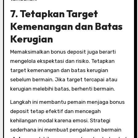
7. Tetapkan Target
Kemenangan dan Batas
Kerugian
Memaksimalkan bonus deposit juga berarti
mengelola ekspektasi dan risiko. Tetapkan
target kemenangan dan batas kerugian
sebelum bermain. Jika target tercapai atau
kerugian melebihi batas, berhenti bermain.
Langkah ini membantu pemain menjaga bonus
deposit tetap efektif dan mencegah
kehilangan modal karena emosi. Strategi
sederhana ini membuat pengalaman bermain