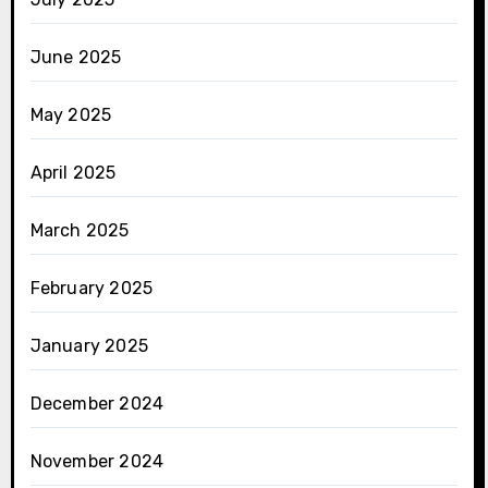
June 2025
May 2025
April 2025
March 2025
February 2025
January 2025
December 2024
November 2024