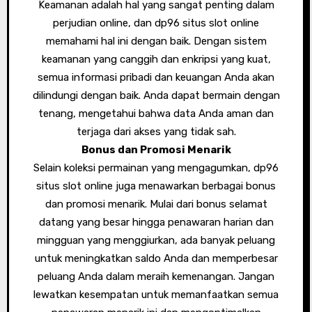
Keamanan adalah hal yang sangat penting dalam
perjudian online, dan dp96 situs slot online
memahami hal ini dengan baik. Dengan sistem
keamanan yang canggih dan enkripsi yang kuat,
semua informasi pribadi dan keuangan Anda akan
dilindungi dengan baik. Anda dapat bermain dengan
tenang, mengetahui bahwa data Anda aman dan
terjaga dari akses yang tidak sah.
Bonus dan Promosi Menarik
Selain koleksi permainan yang mengagumkan, dp96
situs slot online juga menawarkan berbagai bonus
dan promosi menarik. Mulai dari bonus selamat
datang yang besar hingga penawaran harian dan
mingguan yang menggiurkan, ada banyak peluang
untuk meningkatkan saldo Anda dan memperbesar
peluang Anda dalam meraih kemenangan. Jangan
lewatkan kesempatan untuk memanfaatkan semua