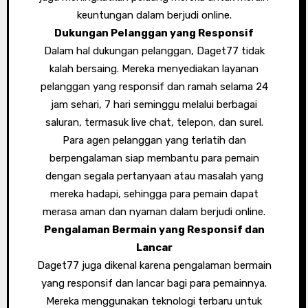
keuntungan dalam berjudi online.
Dukungan Pelanggan yang Responsif
Dalam hal dukungan pelanggan, Daget77 tidak
kalah bersaing. Mereka menyediakan layanan
pelanggan yang responsif dan ramah selama 24
jam sehari, 7 hari seminggu melalui berbagai
saluran, termasuk live chat, telepon, dan surel.
Para agen pelanggan yang terlatih dan
berpengalaman siap membantu para pemain
dengan segala pertanyaan atau masalah yang
mereka hadapi, sehingga para pemain dapat
merasa aman dan nyaman dalam berjudi online.
Pengalaman Bermain yang Responsif dan
Lancar
Daget77 juga dikenal karena pengalaman bermain
yang responsif dan lancar bagi para pemainnya.
Mereka menggunakan teknologi terbaru untuk