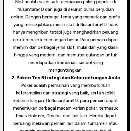
Slot adalah salah satu permainan paling populer di
Nusantara4D dan juga di seluruh dunia perjudian
online. Dengan berbagai tema yang menarik dan grafis
yang menakjubkan, mesin slot di Nusantara4D tidak
hanya menghibur, tetapi juga menghadirkan peluang
untuk meraih kemenangan besar. Para pemain dapat
memilih dari berbagai jenis slot, mulai dari yang klasik
hingga yang modern, dan memutar gulungan untuk
mendapatkan kombinasi simbol yang
menguntungkan.
2. Poker: Tes Strategi dan Keberuntungan Anda
Poker adalah permainan yang membutuhkan
keterampilan dan strategi yang baik, serta sedikit
keberuntungan. Di Nusantara4D, para pemain dapat
menemukan berbagai macam varian poker, termasuk
Texas Hold’em, Omaha, dan lain-lain. Mereka dapat
bersaing melawan pemain lain dalam turnamen atau
bermain secara langsung di meja poker virtual.