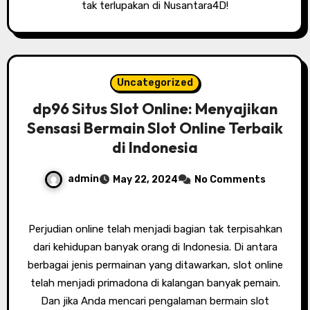
tak terlupakan di Nusantara4D!
Uncategorized
dp96 Situs Slot Online: Menyajikan
Sensasi Bermain Slot Online Terbaik
di Indonesia
admin
May 22, 2024
No Comments
Perjudian online telah menjadi bagian tak terpisahkan
dari kehidupan banyak orang di Indonesia. Di antara
berbagai jenis permainan yang ditawarkan, slot online
telah menjadi primadona di kalangan banyak pemain.
Dan jika Anda mencari pengalaman bermain slot