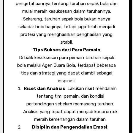
pengetahuannya tentang taruhan sepak bola dan
mulai meraih kesuksesan dalam taruhannya.
Sekarang, taruhan sepak bola bukan hanya
sekadar hobi baginya, tetapi juga telah menjadi
profesi yang menghasilkan penghasilan yang
stabil.
Tips Sukses dari Para Pemain
Di balik kesuksesan para pemain taruhan sepak
bola melalui Agen Juara Bola, terdapat beberapa
tips dan strategi yang dapat diambil sebagai
inspirasi:
Riset dan Analisis
: Lakukan riset mendalam
tentang tim, pemain, dan kondisi
pertandingan sebelum memasang taruhan.
Analisis yang tepat dapat menjadi kunci untuk
meraih kemenangan dalam taruhan.
Disiplin dan Pengendalian Emosi
: