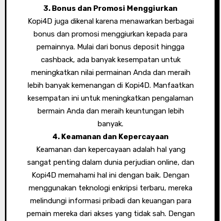
3. Bonus dan Promosi Menggiurkan
Kopi4D juga dikenal karena menawarkan berbagai
bonus dan promosi menggiurkan kepada para
pemainnya. Mulai dari bonus deposit hingga
cashback, ada banyak kesempatan untuk
meningkatkan nilai permainan Anda dan meraih
lebih banyak kemenangan di Kopi4D. Manfaatkan
kesempatan ini untuk meningkatkan pengalaman
bermain Anda dan meraih keuntungan lebih
banyak.
4. Keamanan dan Kepercayaan
Keamanan dan kepercayaan adalah hal yang
sangat penting dalam dunia perjudian online, dan
Kopi4D memahami hal ini dengan baik. Dengan
menggunakan teknologi enkripsi terbaru, mereka
melindungi informasi pribadi dan keuangan para
pemain mereka dari akses yang tidak sah. Dengan