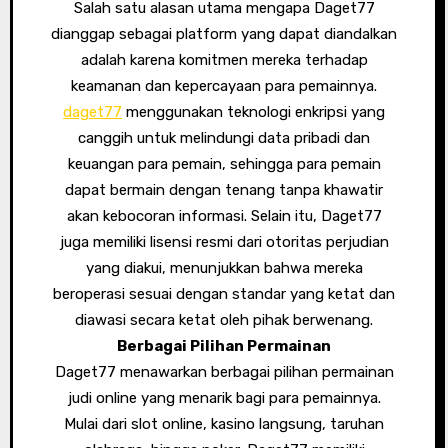
Salah satu alasan utama mengapa Daget77
dianggap sebagai platform yang dapat diandalkan
adalah karena komitmen mereka terhadap
keamanan dan kepercayaan para pemainnya.
daget77
menggunakan teknologi enkripsi yang
canggih untuk melindungi data pribadi dan
keuangan para pemain, sehingga para pemain
dapat bermain dengan tenang tanpa khawatir
akan kebocoran informasi. Selain itu, Daget77
juga memiliki lisensi resmi dari otoritas perjudian
yang diakui, menunjukkan bahwa mereka
beroperasi sesuai dengan standar yang ketat dan
diawasi secara ketat oleh pihak berwenang.
Berbagai Pilihan Permainan
Daget77 menawarkan berbagai pilihan permainan
judi online yang menarik bagi para pemainnya.
Mulai dari slot online, kasino langsung, taruhan