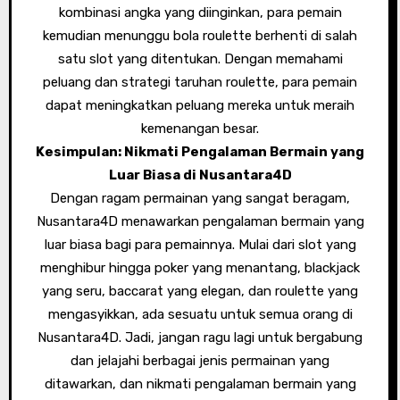
kombinasi angka yang diinginkan, para pemain
kemudian menunggu bola roulette berhenti di salah
satu slot yang ditentukan. Dengan memahami
peluang dan strategi taruhan roulette, para pemain
dapat meningkatkan peluang mereka untuk meraih
kemenangan besar.
Kesimpulan: Nikmati Pengalaman Bermain yang
Luar Biasa di Nusantara4D
Dengan ragam permainan yang sangat beragam,
Nusantara4D menawarkan pengalaman bermain yang
luar biasa bagi para pemainnya. Mulai dari slot yang
menghibur hingga poker yang menantang, blackjack
yang seru, baccarat yang elegan, dan roulette yang
mengasyikkan, ada sesuatu untuk semua orang di
Nusantara4D. Jadi, jangan ragu lagi untuk bergabung
dan jelajahi berbagai jenis permainan yang
ditawarkan, dan nikmati pengalaman bermain yang