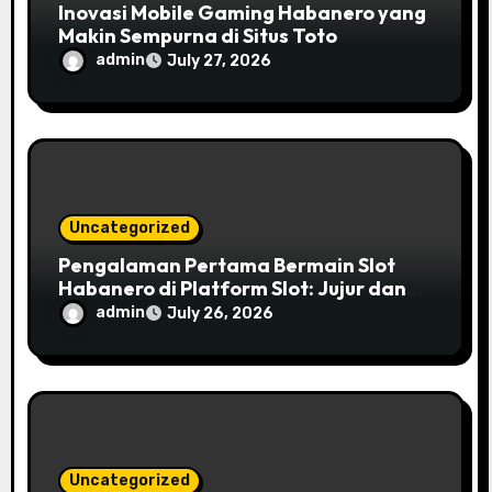
Inovasi Mobile Gaming Habanero yang
Makin Sempurna di Situs Toto
admin
July 27, 2026
Uncategorized
Pengalaman Pertama Bermain Slot
Habanero di Platform Slot: Jujur dan
Apa Adanya
admin
July 26, 2026
Uncategorized