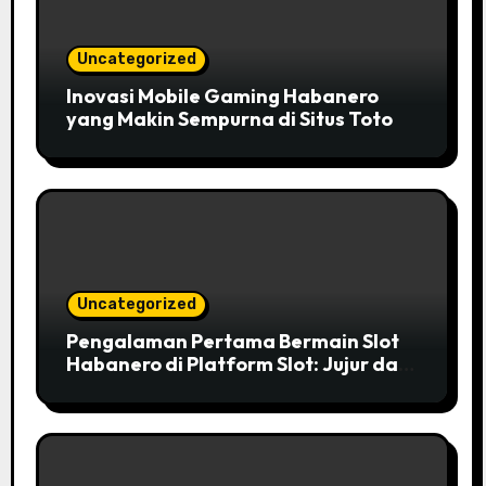
Uncategorized
Inovasi Mobile Gaming Habanero
yang Makin Sempurna di Situs Toto
Uncategorized
Pengalaman Pertama Bermain Slot
Habanero di Platform Slot: Jujur dan
Apa Adanya