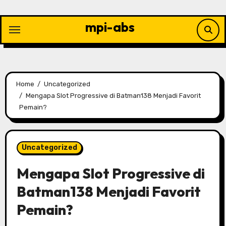
Skip
to
mpi-abs
content
Home
Uncategorized
Mengapa Slot Progressive di Batman138 Menjadi Favorit
Pemain?
Uncategorized
Mengapa Slot Progressive di
Batman138 Menjadi Favorit
Pemain?