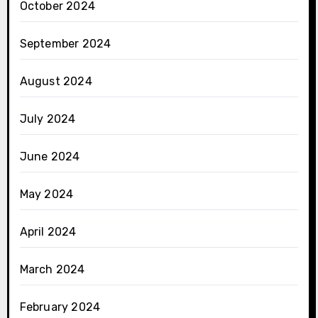
October 2024
September 2024
August 2024
July 2024
June 2024
May 2024
April 2024
March 2024
February 2024