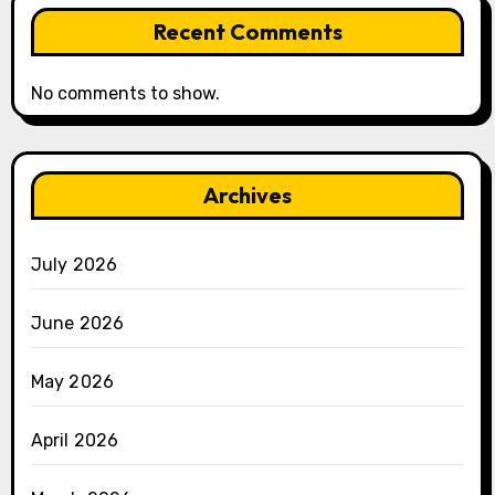
Recent Comments
No comments to show.
Archives
July 2026
June 2026
May 2026
April 2026