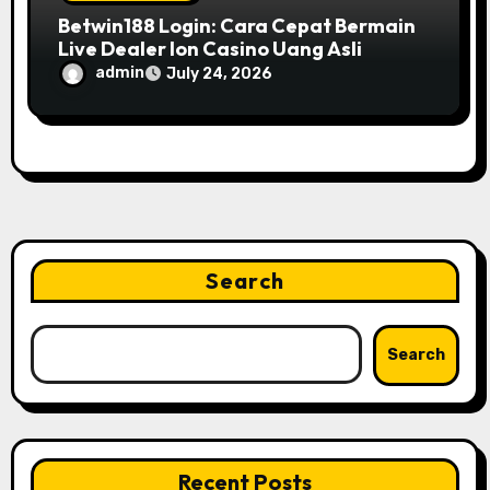
Betwin188 Login: Cara Cepat Bermain
Live Dealer Ion Casino Uang Asli
admin
July 24, 2026
Search
Search
Recent Posts