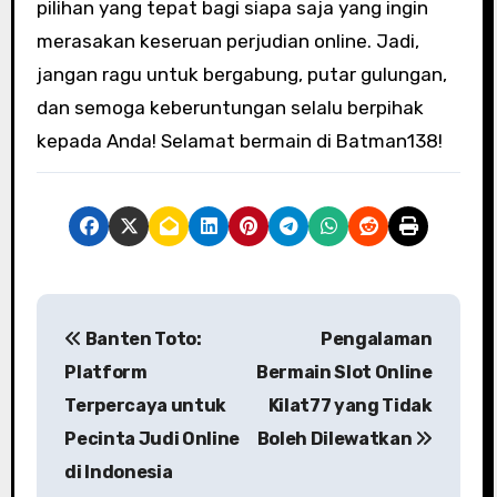
pilihan yang tepat bagi siapa saja yang ingin
merasakan keseruan perjudian online. Jadi,
jangan ragu untuk bergabung, putar gulungan,
dan semoga keberuntungan selalu berpihak
kepada Anda! Selamat bermain di Batman138!
P
Banten Toto:
Pengalaman
o
Platform
Bermain Slot Online
s
Terpercaya untuk
Kilat77 yang Tidak
Pecinta Judi Online
Boleh Dilewatkan
t
di Indonesia
n