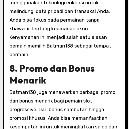
menggunakan teknologi enkripsi untuk
melindungi data pribadi dan transaksi Anda.
Anda bisa fokus pada permainan tanpa
khawatir tentang keamanan akun.
Kenyamanan ini menjadi salah satu alasan
pemain memilih Batman138 sebagai tempat
bermain.
8. Promo dan Bonus
Menarik
Batman138 juga menawarkan berbagai promo
dan bonus menarik bagi pemain slot
progressive. Dari bonus sambutan hingga
promosi khusus, Anda bisa memanfaatkan
kesempatan ini untuk meningkatkan saldo dan