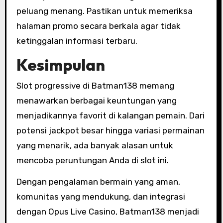
peluang menang. Pastikan untuk memeriksa
halaman promo secara berkala agar tidak
ketinggalan informasi terbaru.
Kesimpulan
Slot progressive di Batman138 memang
menawarkan berbagai keuntungan yang
menjadikannya favorit di kalangan pemain. Dari
potensi jackpot besar hingga variasi permainan
yang menarik, ada banyak alasan untuk
mencoba peruntungan Anda di slot ini.
Dengan pengalaman bermain yang aman,
komunitas yang mendukung, dan integrasi
dengan Opus Live Casino, Batman138 menjadi