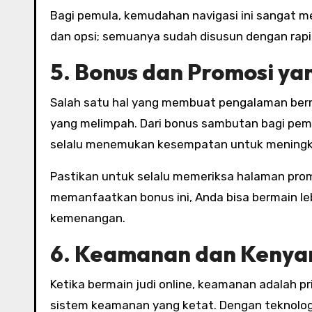
Bagi pemula, kemudahan navigasi ini sangat m
dan opsi; semuanya sudah disusun dengan rap
5. Bonus dan Promosi y
Salah satu hal yang membuat pengalaman berm
yang melimpah. Dari bonus sambutan bagi pem
selalu menemukan kesempatan untuk meningka
Pastikan untuk selalu memeriksa halaman prom
memanfaatkan bonus ini, Anda bisa bermain le
kemenangan.
6. Keamanan dan Keny
Ketika bermain judi online, keamanan adalah p
sistem keamanan yang ketat. Dengan teknologi 