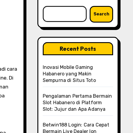
Search
Recent Posts
Inovasi Mobile Gaming
Habanero yang Makin
ne. Di
Sempurna di Situs Toto
aman
pa
Pengalaman Pertama Bermain
Slot Habanero di Platform
Slot: Jujur dan Apa Adanya
Betwin188 Login: Cara Cepat
Bermain Live Dealer Ion
ana