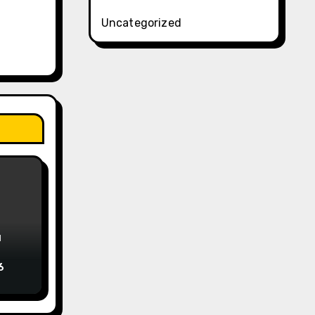
Uncategorized
a
ng
6