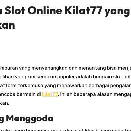
Slot Online Kilat77 yang
kan
lihan yang kini semakin populer adalah bermain slot onli
u platform terkemuka yang menawarkan berbagai pengal
encoba bermain di
kilat77
, inilah beberapa alasan menga
kan.
ng Menggoda
slot yang bervariasi, mulai dari slot klasik yang sederh