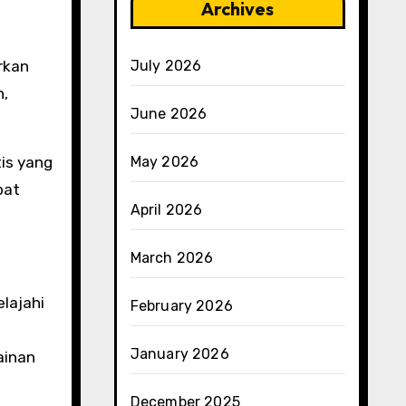
Archives
rkan
July 2026
n,
June 2026
is yang
May 2026
pat
April 2026
March 2026
lajahi
February 2026
January 2026
ainan
December 2025