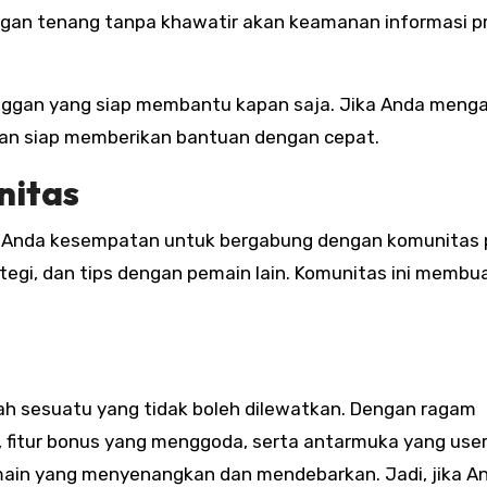
engan tenang tanpa khawatir akan keamanan informasi pr
langgan yang siap membantu kapan saja. Jika Anda meng
gan siap memberikan bantuan dengan cepat.
nitas
kan Anda kesempatan untuk bergabung dengan komunitas
ategi, dan tips dengan pemain lain. Komunitas ini membu
lah sesuatu yang tidak boleh dilewatkan. Dengan ragam
 fitur bonus yang menggoda, serta antarmuka yang user
main yang menyenangkan dan mendebarkan. Jadi, jika A