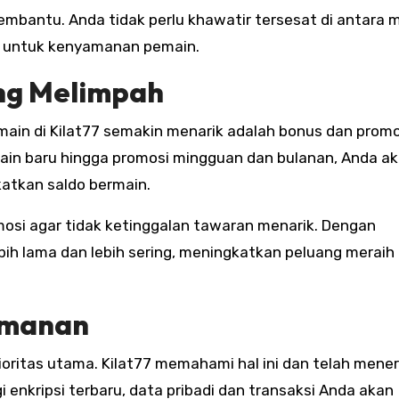
embantu. Anda tidak perlu khawatir tersesat di antara 
i untuk kenyamanan pemain.
ang Melimpah
ain di Kilat77 semakin menarik adalah bonus dan promo
ain baru hingga promosi mingguan dan bulanan, Anda a
tkan saldo bermain.
osi agar tidak ketinggalan tawaran menarik. Dengan
bih lama dan lebih sering, meningkatkan peluang meraih
amanan
rioritas utama. Kilat77 memahami hal ini dan telah mene
enkripsi terbaru, data pribadi dan transaksi Anda akan