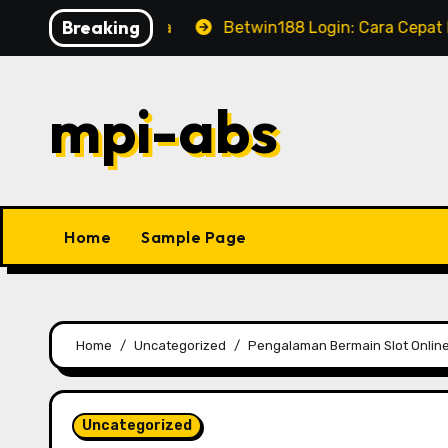
Skip
Breaking
dan Apa Adanya
Betwin188 Login: Cara Cepat Bermain 
to
content
mpi-abs
Home
Sample Page
Home
Uncategorized
Pengalaman Bermain Slot Online 
Uncategorized