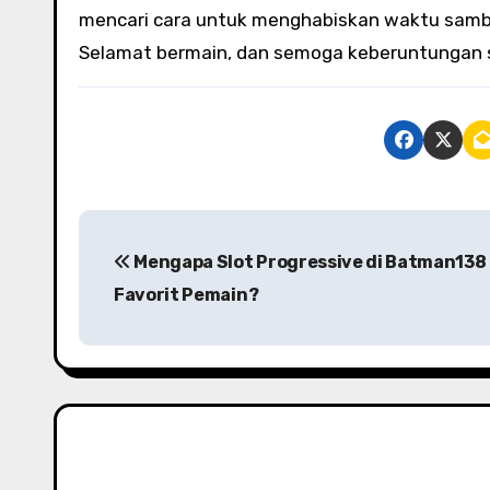
mencari cara untuk menghabiskan waktu sambil
Selamat bermain, dan semoga keberuntungan s
P
Mengapa Slot Progressive di Batman138
o
Favorit Pemain?
s
t
n
a