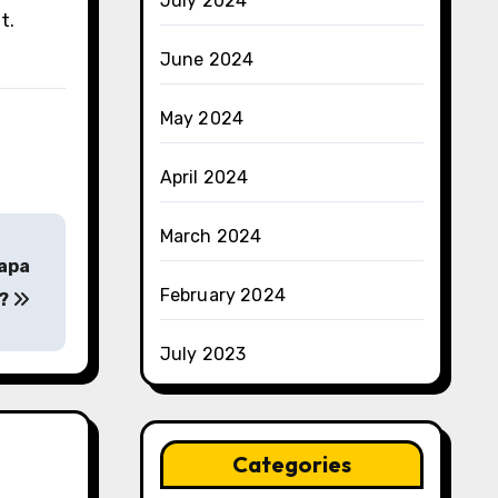
July 2024
t.
June 2024
May 2024
April 2024
March 2024
napa
February 2024
a?
July 2023
Categories